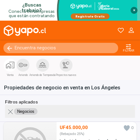
×
FILTRAR
Venta
Arriendo
Arriendo de Temporada
Proyectos nuevos
Propiedades de negocio en venta en Los Ángeles
Filtros aplicados
Negocios
UF45.000,00
0
(Rebajado 25%)