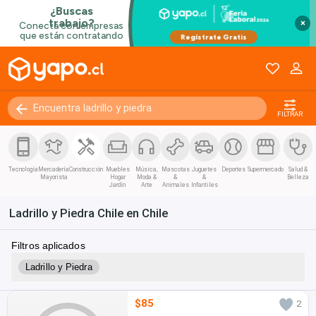
×
FILTRAR
Tecnología
Mercadería
Construcción
Muebles
Música,
Mascotas
Juguetes
Deportes
Supermercado
Salud &
Mayorista
Hogar
Moda &
&
&
Belleza
Jardín
Arte
Animales
Infantiles
Ladrillo y Piedra Chile en Chile
Filtros aplicados
Ladrillo y Piedra
$85
2