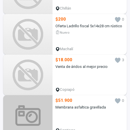
Chillán
$200
0
Oferta Ladrillo fiscal 5x14x28 cm rústico
Nuevo
Machalí
$18.000
3
Venta de áridos al mejor precio
Copiapó
$51.900
0
Membrana asfaltica gravillada