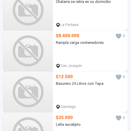
Chatarra se retira en su domicilio
La Pintana
$8.400.000
0
Rampla carga contenedores
San Joaquín
$12.500
0
Basurero 25 Litros con Tapa
Santiago
$25.000
0
Leña eucalipto