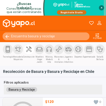
×
FILTRAR
Tecnología
Mercadería
Construcción
Muebles
Música,
Mascotas
Juguetes
Deportes
Supermercado
Salud &
Mayorista
Hogar
Moda &
&
&
Belleza
Jardín
Arte
Animales
Infantiles
Recolección de Basura y Basura y Reciclaje en Chile
Filtros aplicados
Basura y Reciclaje
$120
0