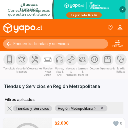
×
FILTRAR
Tecnología
Mercadería
Construcción
Muebles
Música,
Mascotas
Juguetes
Deportes
Supermercado
Salud &
Mayorista
Hogar
Moda &
&
&
Belleza
Jardín
Arte
Animales
Infantiles
Tiendas y Servicios en Región Metropolitana
Filtros aplicados
×
Tiendas y Servicios
Región Metropolitana >
$2.000
0