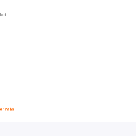
dad
er más