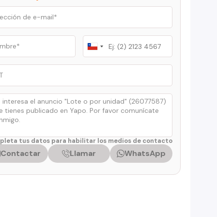
Chile
+56
leta tus datos para habilitar los medios de contacto
Contactar
Llamar
WhatsApp