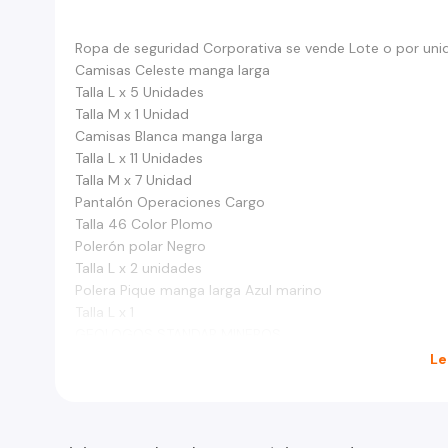
Ropa de seguridad Corporativa se vende Lote o por uni
Camisas Celeste manga larga
Talla L x 5 Unidades
Talla M x 1 Unidad
Camisas Blanca manga larga
Talla L x 11 Unidades
Talla M x 7 Unidad
Pantalón Operaciones Cargo
Talla 46 Color Plomo
Polerón polar Negro
Talla L x 2 unidades
Polera Pique manga larga Azul marino
Talla L x 1
GEOLOGOS STANDAR MINEROS
Talla L x 2
Le
Chaqueta Corta Viento Negra
Talla L X 1
HABLAR AL WHAT