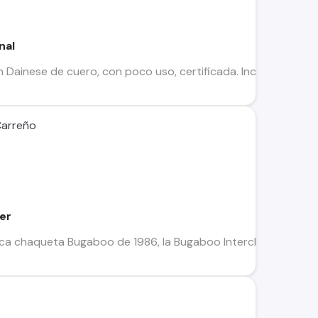
nal
Dainese de cuero, con poco uso, certificada. Incluye el prot
Carreño
er
ca chaqueta Bugaboo de 1986, la Bugaboo Interchange 80 Aniver