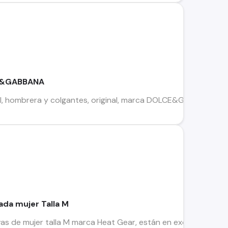
CE&GABBANA
ul, hombrera y colgantes, original, marca DOLCE&GABBANA.(p
ada mujer Talla M
 de mujer talla M marca Heat Gear, están en excelente estado