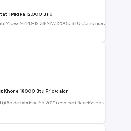
tatil Midea 12.000 BTU
átil Midea MPPD-12KHRN1W 12000 BTU Como nuevo casi nada d
it Khöne 18000 Btu Frío/calor
(Año de fabricación 2019) con certificación de seguridad SEC