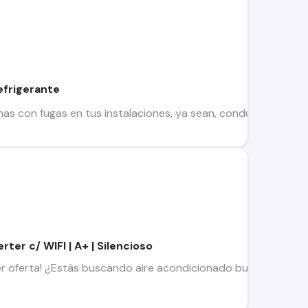
efrigerante
as con fugas en tus instalaciones, ya sean, conductos refrige
ter c/ WIFI | A+ | Silencioso
er oferta! ¿Estás buscando aire acondicionado bueno, bonito 