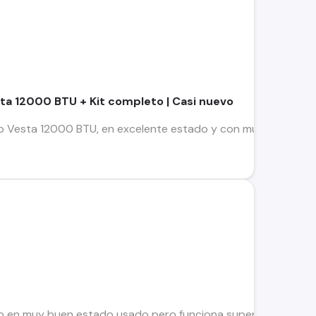
ta 12000 BTU + Kit completo | Casi nuevo
Vesta 12000 BTU, en excelente estado y con muy poco uso. Func
 en muy buen estado usado pero funciona super bn conversabl