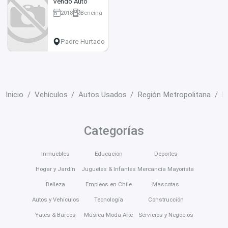
Vendo Auto
2018
Bencina
84000 km
Padre Hurtado
Inicio
Vehículos
Autos Usados
Región Metropolitana
P
Categorías
Inmuebles
Educación
Deportes
Hogar y Jardín
Juguetes & Infantes
Mercancía Mayorista
Belleza
Empleos en Chile
Mascotas
Autos y Vehículos
Tecnología
Construcción
Yates & Barcos
Música Moda Arte
Servicios y Negocios