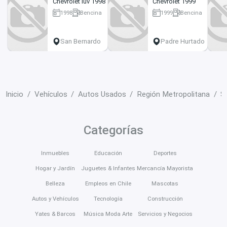
Chevrolet luv 1998
Chevrolet 1999
1998
Bencina
1999
Bencina
190000 km
2222 km
San Bernardo
Padre Hurtado
Inicio
Vehículos
Autos Usados
Región Metropolitana
S
Categorías
Inmuebles
Educación
Deportes
Hogar y Jardín
Juguetes & Infantes
Mercancía Mayorista
Belleza
Empleos en Chile
Mascotas
Autos y Vehículos
Tecnología
Construcción
Yates & Barcos
Música Moda Arte
Servicios y Negocios