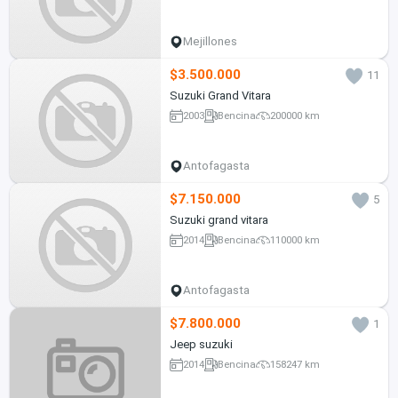
Mejillones
$3.500.000
11
Suzuki Grand Vitara
2003
Bencina
200000 km
Antofagasta
$7.150.000
5
Suzuki grand vitara
2014
Bencina
110000 km
Antofagasta
$7.800.000
1
Jeep suzuki
2014
Bencina
158247 km