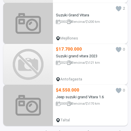
2
Suzuki Grand Vitara
2002
Bencina
200 km
Mejillones
$17.700.000
0
Suzuki grand vitara 2023
2023
Bencina
121 km
Antofagasta
$4.550.000
0
Jeep suzuki grand Vitara 1.6
2005
Bencina
170 km
Taltal