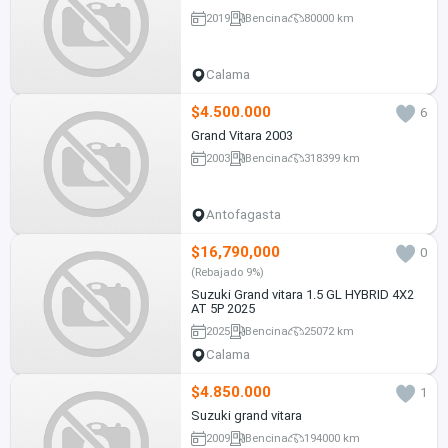
2019
Bencina
80000 km
Calama
$4.500.000
6
Grand Vitara 2003
2003
Bencina
318399 km
Antofagasta
$16,790,000
0
(Rebajado 9%)
Suzuki Grand vitara 1.5 GL HYBRID 4X2
AT 5P 2025
2025
Bencina
25072 km
Calama
$4.850.000
1
Suzuki grand vitara
2009
Bencina
194000 km