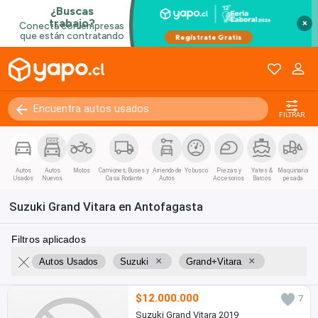
×
FILTRAR
Autos
Autos
Motos
Camiones, Buses y
Arriendo de
Yo busco
Piezas y
Yates &
Maquinaria
Usados
Nuevos
Casa Rodante
Autos
Accesorios
Barcos
pesada
Suzuki Grand Vitara en Antofagasta
Filtros aplicados
×
×
Autos Usados
Suzuki
Grand+Vitara
$12.000.000
7
Suzuki Grand Vitara 2019