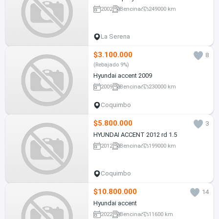
2002
Bencina
249000 km
La Serena
$3.100.000
8
(Rebajado 9%)
Hyundai accent 2009
2009
Bencina
230000 km
Coquimbo
$5.800.000
3
HYUNDAI ACCENT 2012 rd 1.5
2012
Bencina
199000 km
Coquimbo
$10.800.000
14
Hyundai accent
2022
Bencina
11600 km