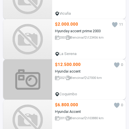
Vicuña
$2.000.000
11
Hyunday accent prime 2003
2003
Bencina
123456 km
La Serena
$12.500.000
0
Hyundai accent
2021
Bencina
27000 km
Coquimbo
$6.800.000
0
Hyundai Accent
2015
Bencina
103880 km