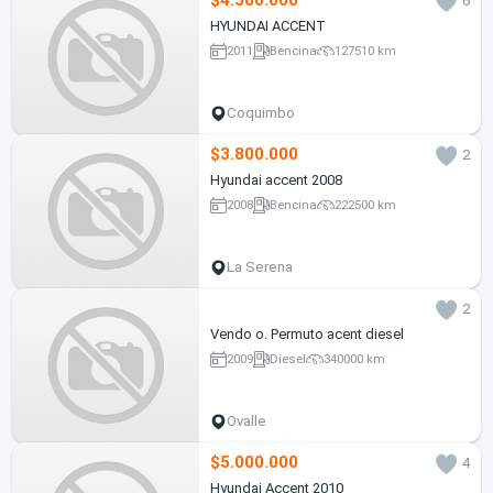
$4.500.000
6
HYUNDAI ACCENT
2011
Bencina
127510 km
Coquimbo
$3.800.000
2
Hyundai accent 2008
2008
Bencina
222500 km
La Serena
2
Vendo o. Permuto acent diesel
2009
Diesel
340000 km
Ovalle
$5.000.000
4
Hyundai Accent 2010