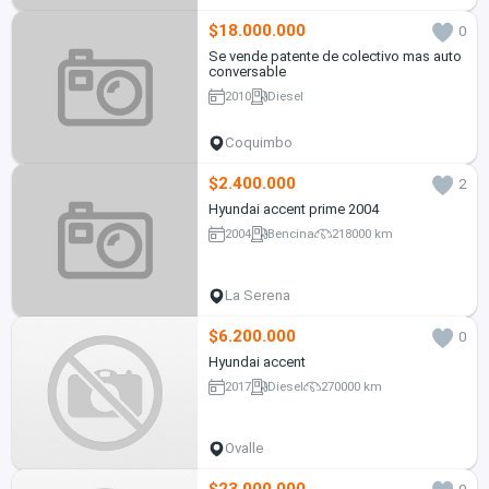
$18.000.000
0
Se vende patente de colectivo mas auto
conversable
2010
Diesel
Coquimbo
$2.400.000
2
Hyundai accent prime 2004
2004
Bencina
218000 km
La Serena
$6.200.000
0
Hyundai accent
2017
Diesel
270000 km
Ovalle