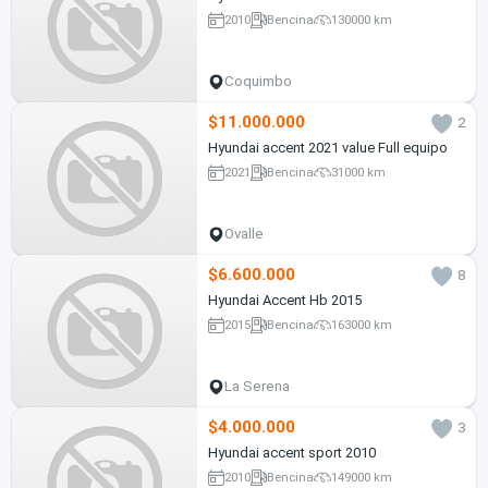
2010
Bencina
130000 km
Coquimbo
$11.000.000
2
Hyundai accent 2021 value Full equipo
2021
Bencina
31000 km
Ovalle
$6.600.000
8
Hyundai Accent Hb 2015
2015
Bencina
163000 km
La Serena
$4.000.000
3
Hyundai accent sport 2010
2010
Bencina
149000 km