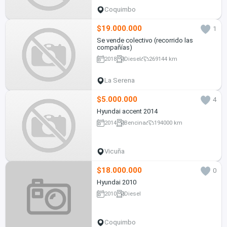
Coquimbo
$19.000.000
1
Se vende colectivo (recorrido las
compañías)
2018
Diesel
269144 km
La Serena
$5.000.000
4
Hyundai accent 2014
2014
Bencina
194000 km
Vicuña
$18.000.000
0
Hyundai 2010
2010
Diesel
Coquimbo