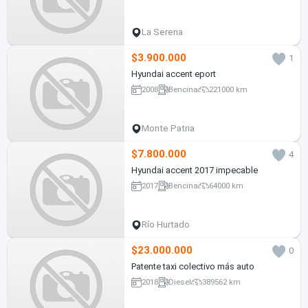
La Serena
$3.900.000
1
Hyundai accent eport
2008
Bencina
221000 km
Monte Patria
$7.800.000
4
Hyundai accent 2017 impecable
2017
Bencina
64000 km
Río Hurtado
$23.000.000
0
Patente taxi colectivo más auto
2018
Diesel
389562 km