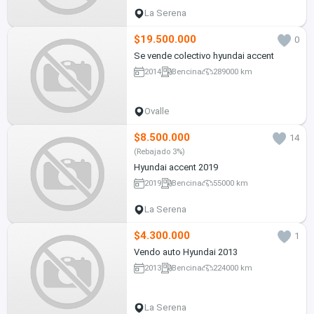
La Serena
$19.500.000
0
Se vende colectivo hyundai accent
2014
Bencina
289000 km
Ovalle
$8.500.000
14
(Rebajado 3%)
Hyundai accent 2019
2019
Bencina
55000 km
La Serena
$4.300.000
1
Vendo auto Hyundai 2013
2013
Bencina
224000 km
La Serena