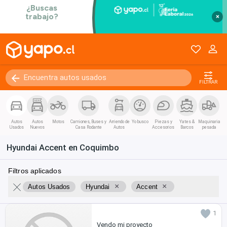
×
FILTRAR
Autos
Autos
Motos
Camiones, Buses y
Arriendo de
Yo busco
Piezas y
Yates &
Maquinaria
Usados
Nuevos
Casa Rodante
Autos
Accesorios
Barcos
pesada
Hyundai Accent en Coquimbo
Filtros aplicados
×
×
Autos Usados
Hyundai
Accent
1
Vendo mi proyecto