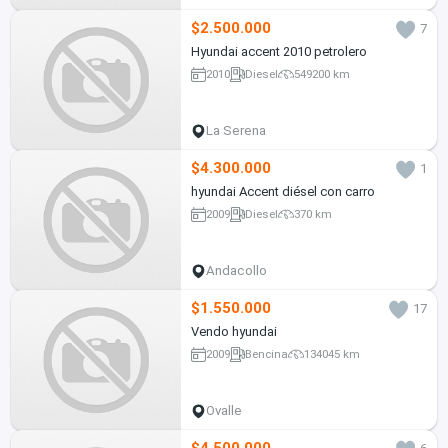
$2.500.000
7
Hyundai accent 2010 petrolero
2010
Diesel
549200 km
La Serena
$4.300.000
1
hyundai Accent diésel con carro
2009
Diesel
370 km
Andacollo
$1.550.000
17
Vendo hyundai
2009
Bencina
134045 km
Ovalle