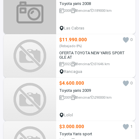
Toyota yaris 2008
2008
Bencina
189000 km
Las Cabras
$11.990.000
0
(Rebajado 8%)
OFERTA TOYOTA NEW YARIS SPORT
GLE AT
2022
Bencina
51646 km
Rancagua
$4.600.000
0
Toyota yaris 2009
2009
Bencina
290000 km
Lolol
$3.000.000
1
Toyota Yaris sport