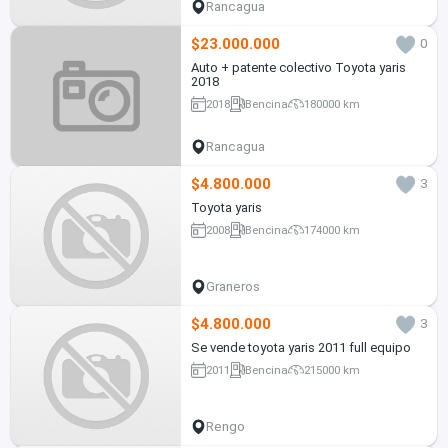
Rancagua
$23.000.000
0
Auto + patente colectivo Toyota yaris
2018
2018
Bencina
180000 km
Rancagua
$4.800.000
3
Toyota yaris
2008
Bencina
174000 km
Graneros
$4.800.000
3
Se vende toyota yaris 2011 full equipo
2011
Bencina
215000 km
Rengo