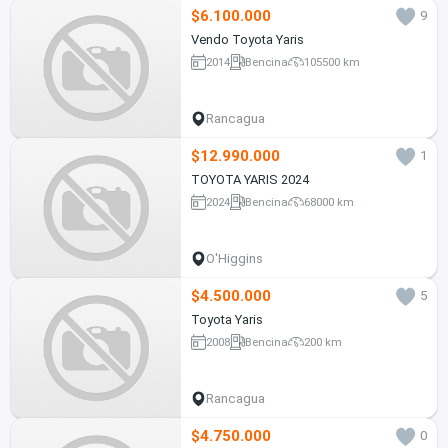
$6.100.000
9
Vendo Toyota Yaris
2014
Bencina
105500 km
Rancagua
$12.990.000
1
TOYOTA YARIS 2024
2024
Bencina
68000 km
O'Higgins
$4.500.000
5
Toyota Yaris
2008
Bencina
200 km
Rancagua
$4.750.000
0