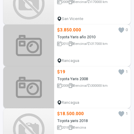
2008
Bencina
170000 km
San Vicente
$3.850.000
0
Toyota Yaris año 2010
2010
Bencina
317000 km
Rancagua
$19
1
Toyota Yaris 2008
2008
Bencina
300000 km
Rancagua
$18.500.000
1
Toyota yaris 2018
2018
Bencina