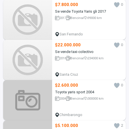
$7.800.000
0
Se vende Toyota Yaris gli 2017
2017
Bencina
99000 km
San Fernando
$22.000.000
0
Se vende taxi-colectivo
2018
Bencina
234000 km
Santa Cruz
$2.600.000
0
Toyota yaris sport 2004
2004
Bencina
300000 km
Chimbarongo
$5.100.000
2