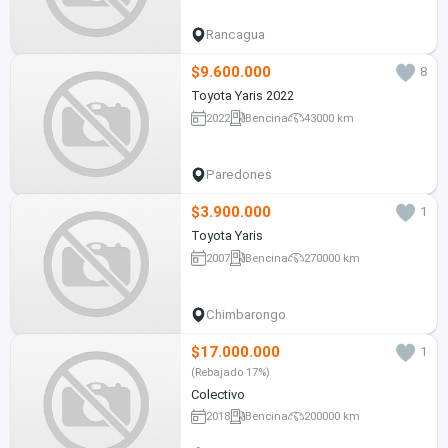
Rancagua
$9.600.000
8
Toyota Yaris 2022
2022
Bencina
43000 km
Paredones
$3.900.000
1
Toyota Yaris
2007
Bencina
270000 km
Chimbarongo
$17.000.000
1
(Rebajado 17%)
Colectivo
2018
Bencina
200000 km