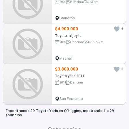
2004
Bencina
213 km
Graneros
$4.900.000
4
Toyota mi joyita
2008
Bencina
161555 km
Machalí
$3.800.000
3
Toyota yaris 2011
2011
Bencina
San Fernando
Encontramos 29 Toyota Yaris en O'Higgins, mostrando 1 a 29
anuncios