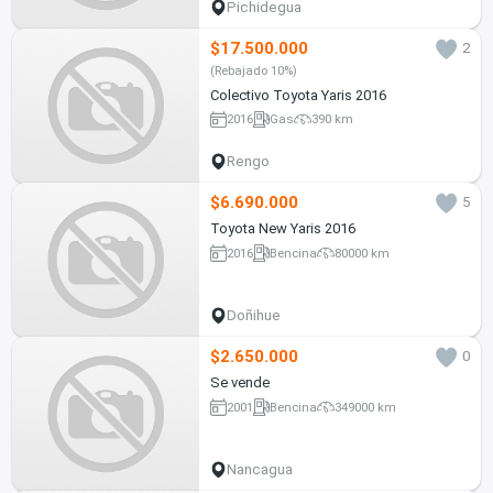
Pichidegua
$17.500.000
2
(Rebajado 10%)
Colectivo Toyota Yaris 2016
2016
Gas
390 km
Rengo
$6.690.000
5
Toyota New Yaris 2016
2016
Bencina
80000 km
Doñihue
$2.650.000
0
Se vende
2001
Bencina
349000 km
Nancagua