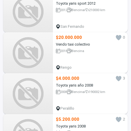
Toyota yaris sport 2012
2012
Bencina
210000 km
San Fernando
$20.000.000
0
Vendo taxi colectivo
2018
Bencina
Rengo
$4.000.000
3
Toyota yaris año 2008
2008
Bencina
190002 km
Peralillo
$5.200.000
2
Toyota yaris 2008