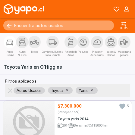
FILTRAR
Autos
Autos
Motos
Camiones, Buses y
Arriendo de
Yo busco
Piezas y
Yates &
Maquinaria
Usados
Nuevos
Casa Rodante
Autos
Accesorios
Barcos
pesada
Toyota Yaris en O'Higgins
Filtros aplicados
×
×
Autos Usados
Toyota
Yaris
$7.300.000
5
(Rebajado 5%)
Toyota yaris 2014
2014
Bencina
115000 km