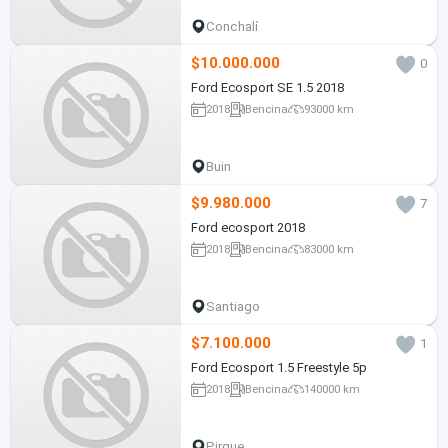
Conchalí
$10.000.000
0
Ford Ecosport SE 1.5 2018
2018
Bencina
93000 km
Buin
$9.980.000
7
Ford ecosport 2018
2018
Bencina
83000 km
Santiago
$7.100.000
1
Ford Ecosport 1.5 Freestyle 5p
2018
Bencina
140000 km
Pirque