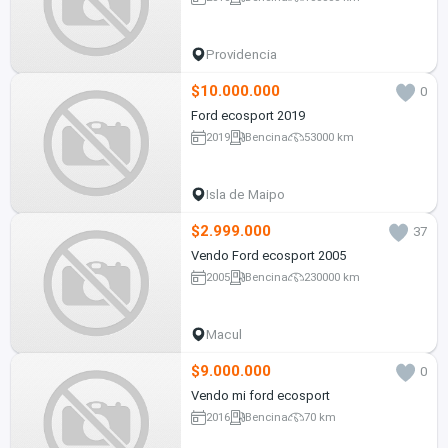
Providencia
$10.000.000
0
Ford ecosport 2019
2019
Bencina
53000 km
Isla de Maipo
$2.999.000
37
Vendo Ford ecosport 2005
2005
Bencina
230000 km
Macul
$9.000.000
0
Vendo mi ford ecosport
2016
Bencina
70 km