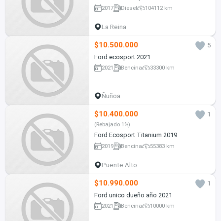
2017
Diesel
104112 km
La Reina
$10.500.000
5
Ford ecosport 2021
2021
Bencina
33300 km
Ñuñoa
$10.400.000
1
(Rebajado 1%)
Ford Ecosport Titanium 2019
2019
Bencina
55383 km
Puente Alto
$10.990.000
1
Ford unico dueño año 2021
2021
Bencina
10000 km