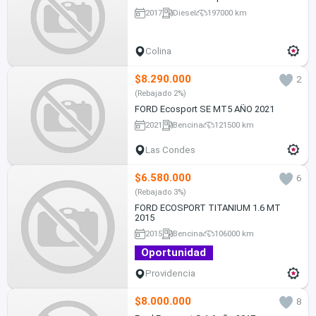
2017
Diesel
197000 km
Colina
$8.290.000
2
(Rebajado 2%)
FORD Ecosport SE MT5 AÑO 2021
2021
Bencina
121500 km
Las Condes
$6.580.000
6
(Rebajado 3%)
FORD ECOSPORT TITANIUM 1.6 MT
2015
2015
Bencina
106000 km
Oportunidad
Providencia
$8.000.000
8