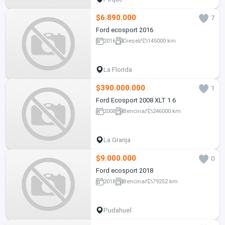
$6.890.000
7
Ford ecosport 2016
2016
Diesel
145000 km
La Florida
$390.000.000
1
Ford Ecosport 2008 XLT 1.6
2008
Bencina
246000 km
La Granja
$9.000.000
0
Ford ecosport 2018
2018
Bencina
79252 km
Pudahuel