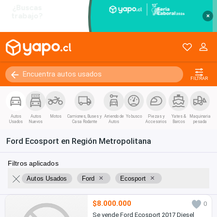
×
FILTRAR
Autos
Autos
Motos
Camiones, Buses y
Arriendo de
Yo busco
Piezas y
Yates &
Maquinaria
Usados
Nuevos
Casa Rodante
Autos
Accesorios
Barcos
pesada
Ford Ecosport en Región Metropolitana
Filtros aplicados
×
×
Autos Usados
Ford
Ecosport
$8.000.000
0
Se vende Ford Ecosport 2017 Diesel