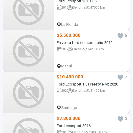
Ford Ecosport 2018 1.5
2018
Bencina
47000 km
La Florida
$5.500.000
6
En venta ford ecosport año 2012
2012
Diesel
142000 km
Macul
$10.490.000
2
Ford Ecosport 1.5 Freestyle Mt 2020
2020
Bencina
31400 km
Santiago
$7.800.000
0
Ford ecosport 2016
2016
Bencina
100000 km