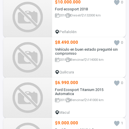
$10.000.000
0
Ford ecosport 2018
2018
Diesel
132000 km
Peñalolén
$8.490.000
0
Vehículo en buen estado pregunté sin
compromiso
2018
Bencina
114000 km
Quilicura
$6.990.000
0
Ford Ecosport Titanium 2015
Automatica
2015
Bencina
141000 km
Macul
$9.000.000
1