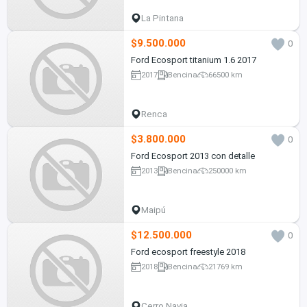
La Pintana
$9.500.000
0
Ford Ecosport titanium 1.6 2017
2017
Bencina
66500 km
Renca
$3.800.000
0
Ford Ecosport 2013 con detalle
2013
Bencina
250000 km
Maipú
$12.500.000
0
Ford ecosport freestyle 2018
2018
Bencina
21769 km
Cerro Navia