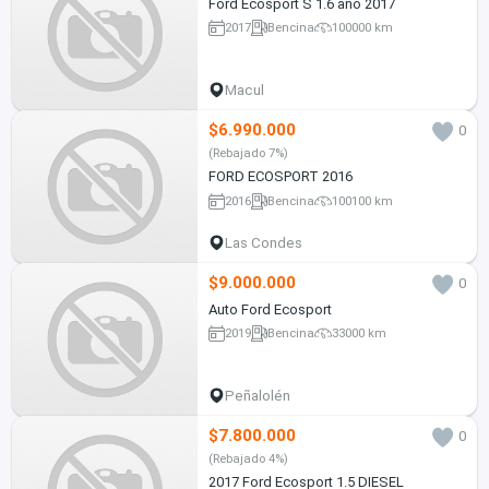
Ford Ecosport S 1.6 año 2017
2017
Bencina
100000 km
Macul
$6.990.000
0
(Rebajado 7%)
FORD ECOSPORT 2016
2016
Bencina
100100 km
Las Condes
$9.000.000
0
Auto Ford Ecosport
2019
Bencina
33000 km
Peñalolén
$7.800.000
0
(Rebajado 4%)
2017 Ford Ecosport 1.5 DIESEL