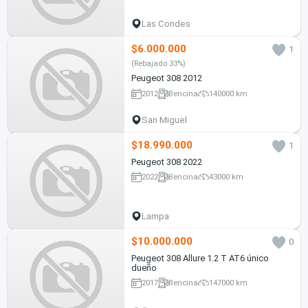
Las Condes
$6.000.000
1
(Rebajado 33%)
Peugeot 308 2012
2012
Bencina
140000 km
San Miguel
$18.990.000
1
Peugeot 308 2022
2022
Bencina
43000 km
Lampa
$10.000.000
0
Peugeot 308 Allure 1.2 T AT6 único
dueño
2017
Bencina
147000 km