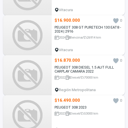
Vitacura
$16.900.000
0
PEUGEOT 308 GT PURETECH 130 EAT8 -
2024 | 2916
2024
Bencina
26914 km
Vitacura
$16.870.000
0
PEUGEOT 308 DIESEL 1.5 AUT FULL
CARPLAY CAMARA 2022
2022
Diesel
70000 km
Región Metropolitana
$16.490.000
0
PEUGEOT 308 2023
2023
Diesel
53000 km