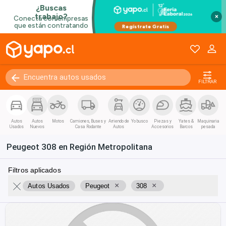
×
FILTRAR
Autos
Autos
Motos
Camiones, Buses y
Arriendo de
Yo busco
Piezas y
Yates &
Maquinaria
Usados
Nuevos
Casa Rodante
Autos
Accesorios
Barcos
pesada
Peugeot 308 en Región Metropolitana
Filtros aplicados
×
×
Autos Usados
Peugeot
308