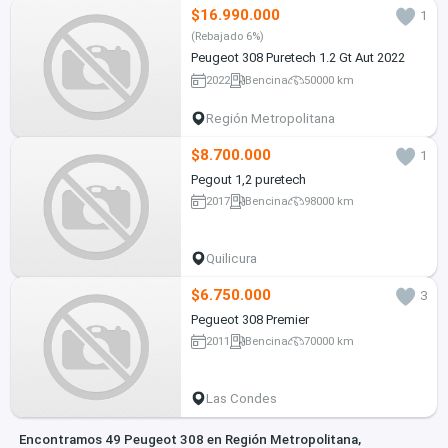
$16.990.000
1
(Rebajado 6%)
Peugeot 308 Puretech 1.2 Gt Aut 2022
2022
Bencina
50000 km
Región Metropolitana
$8.700.000
1
Pegout 1,2 puretech
2017
Bencina
98000 km
Quilicura
$6.750.000
3
Pegueot 308 Premier
2011
Bencina
70000 km
Las Condes
Encontramos 49 Peugeot 308 en Región Metropolitana,