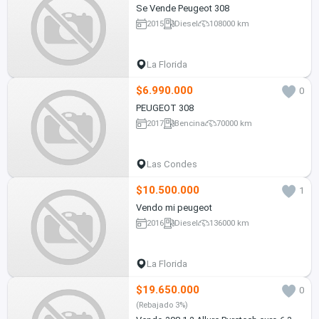
Se Vende Peugeot 308
2015
Diesel
108000 km
La Florida
$6.990.000
0
PEUGEOT 308
2017
Bencina
70000 km
Las Condes
$10.500.000
1
Vendo mi peugeot
2016
Diesel
136000 km
La Florida
$19.650.000
0
(Rebajado 3%)