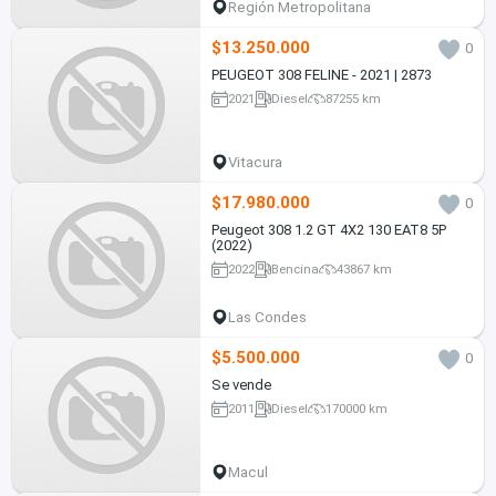
Región Metropolitana
$13.250.000
0
PEUGEOT 308 FELINE - 2021 | 2873
2021
Diesel
87255 km
Vitacura
$17.980.000
0
Peugeot 308 1.2 GT 4X2 130 EAT8 5P
(2022)
2022
Bencina
43867 km
Las Condes
$5.500.000
0
Se vende
2011
Diesel
170000 km
Macul