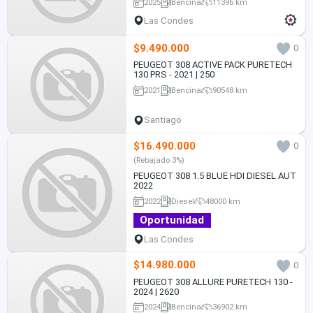
2025
Bencina
11396 km
Las Condes
$9.490.000
0
PEUGEOT 308 ACTIVE PACK PURETECH
130 PRS - 2021 | 250
2021
Bencina
90548 km
Santiago
$16.490.000
0
(Rebajado 3%)
PEUGEOT 308 1.5 BLUE HDI DIESEL AUT
2022
2022
Diesel
48000 km
Oportunidad
Las Condes
$14.980.000
0
PEUGEOT 308 ALLURE PURETECH 130 -
2024 | 2620
2024
Bencina
36902 km