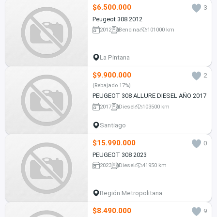
$6.500.000
3
Peugeot 308 2012
2012
Bencina
101000 km
La Pintana
$9.900.000
2
(Rebajado 17%)
PEUGEOT 308 ALLURE DIESEL AÑO 2017
2017
Diesel
103500 km
Santiago
$15.990.000
0
PEUGEOT 308 2023
2023
Diesel
41950 km
Región Metropolitana
$8.490.000
9