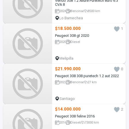
Vendo 308 1.2 Allure Puretech euro 6.3
CVA 8
2024
Bencina
8500 km
Lo Barnechea
$18.500.000
1
Peugeot 308 gt 2020
2020
Diesel
Melipilla
$21.990.000
0
Peugeot 308 308 puretech 1.2 aut 2022
2022
Bencina
27 km
Santiago
$14.000.000
2
Peugeot 308 feline 2016
2016
Diesel
73000 km