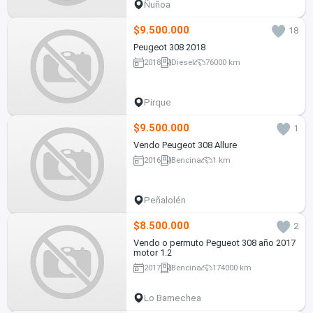
Ñuñoa
$9.500.000
18
Peugeot 308 2018
2018
Diesel
76000 km
Pirque
$9.500.000
1
Vendo Peugeot 308 Allure
2016
Bencina
1 km
Peñalolén
$8.500.000
2
Vendo o permuto Pegueot 308 año 2017
motor 1.2
2017
Bencina
174000 km
Lo Barnechea