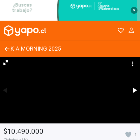
×
KIA MORNING 2025
$10.490.000
1
(Rebajado 1%)