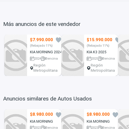
Más anuncios de este vendedor
$7.990.000
$15.990.000
3
8
(Rebajado 11%)
(Rebajado 11%)
KIA MORNING 2024
KIA K3 2025
2024
Bencina
2025
Bencina
76952 km
5 km
Región
Región
Metropolitana
Metropolitana
Anuncios similares de Autos Usados
$8.980.000
$8.980.000
2
0
KIA MORNING
KIA MORNING
2023
Bencina
2023
Bencina