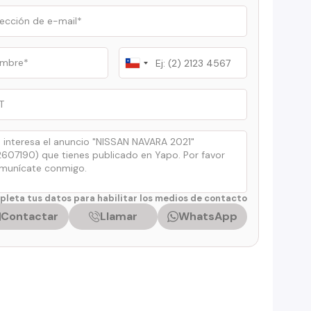
Chile
+56
leta tus datos para habilitar los medios de contacto
Contactar
Llamar
WhatsApp