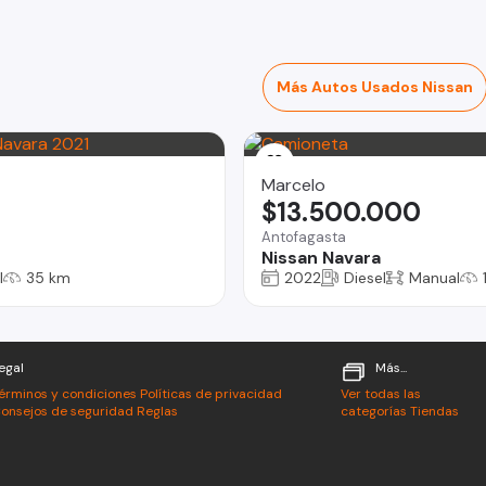
Más Autos Usados Nissan
Marcelo
$13.500.000
Antofagasta
Nissan Navara
l
35 km
2022
Diesel
Manual
egal
Más...
érminos y condiciones
Políticas de privacidad
Ver todas las
onsejos de seguridad
Reglas
categorías
Tiendas