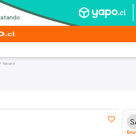
Navara
Env