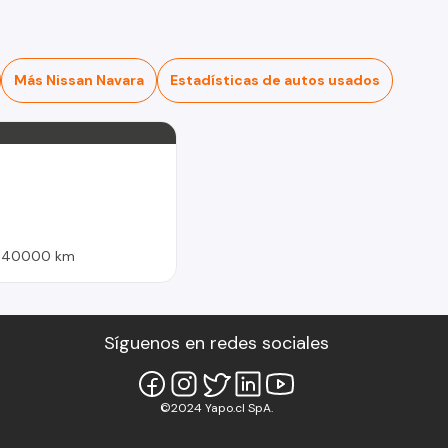
Más Nissan Navara
Estadísticas de autos usados
140000 km
Síguenos en redes sociales
©2024 Yapo.cl SpA.