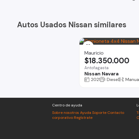
Autos Usados Nissan similares
Mauricio
$18.350.000
Antofagasta
Nissan Navara
2021
Diesel
Manua
Centro de ayuda
L
Sobre nosotros
Ayuda
Soporte
Contacto
T
corporativo
Regístrate
C