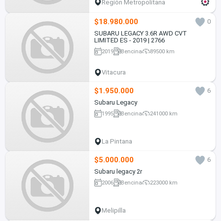
Región Metropolitana
$18.980.000
0
SUBARU LEGACY 3.6R AWD CVT
LIMITED ES - 2019 | 2766
2019
Bencina
89500 km
Vitacura
$1.950.000
6
Subaru Legacy
1995
Bencina
241000 km
La Pintana
$5.000.000
6
Subaru legacy 2r
2006
Bencina
223000 km
Melipilla