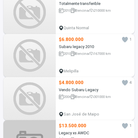
Totalmente transferible
2010
Bencina
210000 km
Quinta Normal
$6.800.000
1
Subaru legacy 2010
2010
Bencina
167000 km
Melipilla
$4.800.000
4
Vendo Subaru Legacy
2004
Bencina
301000 km
San José de Maipo
$13.500.000
1
Legacy xs AWDC