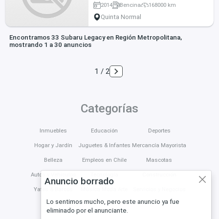
2014
Bencina
168000 km
Quinta Normal
Encontramos 33 Subaru Legacy en Región Metropolitana,
mostrando 1 a 30 anuncios
1 / 2
Categorías
Inmuebles
Educación
Deportes
Hogar y Jardín
Juguetes & Infantes
Mercancía Mayorista
Belleza
Empleos en Chile
Mascotas
Autos y Vehículos
Tecnología
Construcción
Anuncio borrado
Yates & Barcos
Música Moda Arte
Servicios y Negocios
Lo sentimos mucho, pero este anuncio ya fue
eliminado por el anunciante.