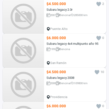
$4.500.000
2
Subaru legacy 2.0r
2007
Bencina
285000 km
Puente Alto
$6.000.000
0
Subaru legacy 4x4 multipunto año 95
1995
Bencina
San Ramón
$4.500.000
10
Subaru legacy 2008
2008
Bencina
109800 km
Providencia
$6.000.000
0