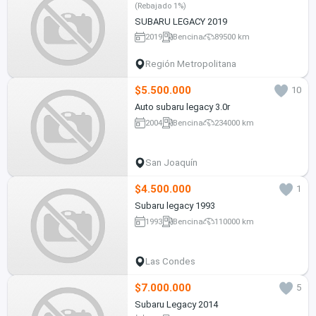
(Rebajado 1%)
SUBARU LEGACY 2019
2019
Bencina
89500 km
Región Metropolitana
$5.500.000
10
Auto subaru legacy 3.0r
2004
Bencina
234000 km
San Joaquín
$4.500.000
1
Subaru legacy 1993
1993
Bencina
110000 km
Las Condes
$7.000.000
5
Subaru Legacy 2014