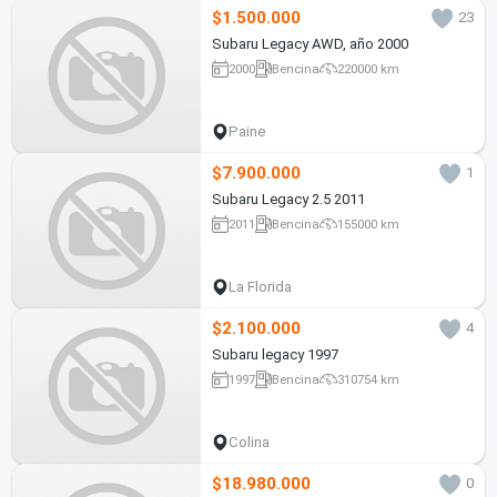
$1.500.000
23
Subaru Legacy AWD, año 2000
2000
Bencina
220000 km
Paine
$7.900.000
1
Subaru Legacy 2.5 2011
2011
Bencina
155000 km
La Florida
$2.100.000
4
Subaru legacy 1997
1997
Bencina
310754 km
Colina
$18.980.000
0