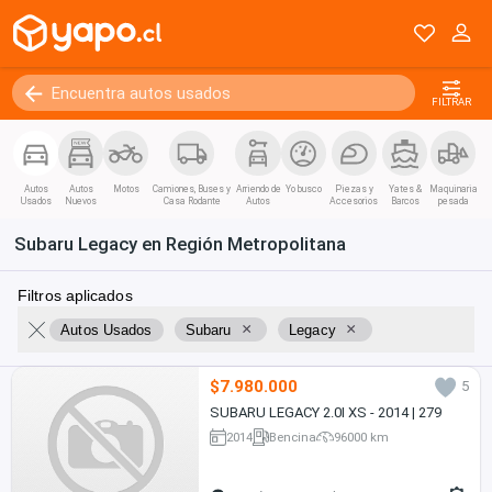
FILTRAR
Autos
Autos
Motos
Camiones, Buses y
Arriendo de
Yo busco
Piezas y
Yates &
Maquinaria
Usados
Nuevos
Casa Rodante
Autos
Accesorios
Barcos
pesada
Subaru Legacy en Región Metropolitana
Filtros aplicados
×
×
Autos Usados
Subaru
Legacy
$7.980.000
5
SUBARU LEGACY 2.0I XS - 2014 | 279
2014
Bencina
96000 km