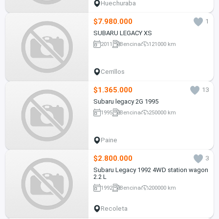
Huechuraba
$7.980.000
1
SUBARU LEGACY XS
2011
Bencina
121000 km
Cerrillos
$1.365.000
13
Subaru legacy 2G 1995
1995
Bencina
250000 km
Paine
$2.800.000
3
Subaru Legacy 1992 4WD station wagon
2.2 L
1992
Bencina
200000 km
Recoleta