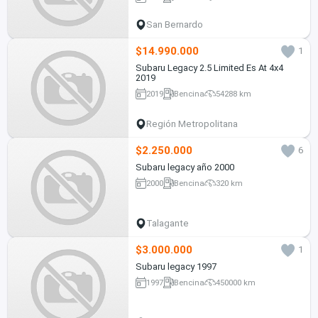
San Bernardo
$14.990.000
1
Subaru Legacy 2.5 Limited Es At 4x4
2019
2019
Bencina
54288 km
Región Metropolitana
$2.250.000
6
Subaru legacy año 2000
2000
Bencina
320 km
Talagante
$3.000.000
1
Subaru legacy 1997
1997
Bencina
450000 km