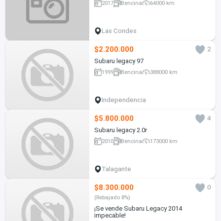
2017
Bencina
64000 km
Las Condes
$2.200.000
2
Subaru legacy 97
1999
Bencina
388000 km
Independencia
$5.800.000
4
Subaru legacy 2.0r
2010
Bencina
173000 km
Talagante
$8.300.000
0
(Rebajado 8%)
¡Se vende Subaru Legacy 2014
impecable!