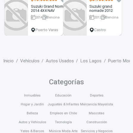
Suzuki Grand Nomade
Suzuki grand
2014 4X4 NAV
nomade 2012
2014
Bencina
2012
Bencina
88500 km
218000 km
Puerto Varas
Castro
Inicio
Vehículos
Autos Usados
Los Lagos
Puerto Mont
Categorías
Inmuebles
Educación
Deportes
Hogar y Jardín
Juguetes & Infantes
Mercancía Mayorista
Belleza
Empleos en Chile
Mascotas
Autos y Vehículos
Tecnología
Construcción
Yates & Barcos
Música Moda Arte
Servicios y Negocios