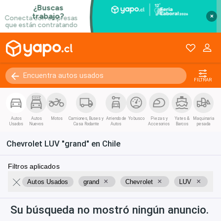
Kilómetros
0 - 250000+
×
FILTRAR
Autos
Autos
Motos
Camiones, Buses y
Arriendo de
Yo busco
Piezas y
Yates &
Maquinaria
Usados
Nuevos
Casa Rodante
Autos
Accesorios
Barcos
pesada
Chevrolet LUV "grand" en Chile
Filtros aplicados
×
×
×
Autos Usados
grand
Chevrolet
LUV
Su búsqueda no mostró ningún anuncio.