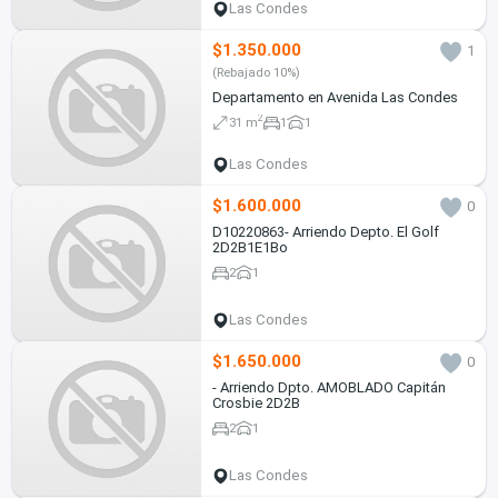
Las Condes
$1.350.000
1
(Rebajado 10%)
Departamento en Avenida Las Condes
2
31 m
1
1
Las Condes
$1.600.000
0
D10220863- Arriendo Depto. El Golf
2D2B1E1Bo
2
1
Las Condes
$1.650.000
0
- Arriendo Dpto. AMOBLADO Capitán
Crosbie 2D2B
2
1
Las Condes