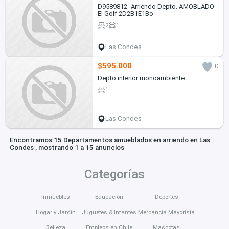
D9589812- Arriendo Depto. AMOBLADO
El Golf 2D2B1E1Bo
2
1
Las Condes
$595.000
0
Depto interior monoambiente
1
Las Condes
Encontramos 15 Departamentos amueblados en arriendo en Las
Condes , mostrando 1 a 15 anuncios
Categorías
Inmuebles
Educación
Deportes
Hogar y Jardín
Juguetes & Infantes
Mercancía Mayorista
Belleza
Empleos en Chile
Mascotas