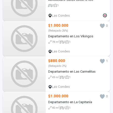
2
1
Las Condes
$1.000.000
0
(Rebajado 26%)
Departamento en Los Vikingos
2
78 m
2
1
Las Condes
$880.000
1
(Rebajado 2%)
Departamento en Las Carmelitas
2
49 m
1
1
Las Condes
$1.000.000
0
Departamento en La Capitanía
2
40 m
1
1