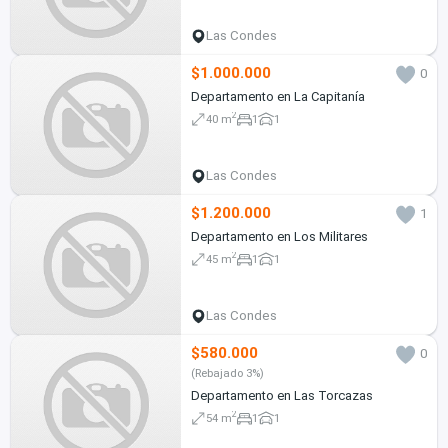
Las Condes
$1.000.000
0
Departamento en La Capitanía
2
40 m
1
1
Las Condes
$1.200.000
1
Departamento en Los Militares
2
45 m
1
1
Las Condes
$580.000
0
(Rebajado 3%)
Departamento en Las Torcazas
2
54 m
1
1