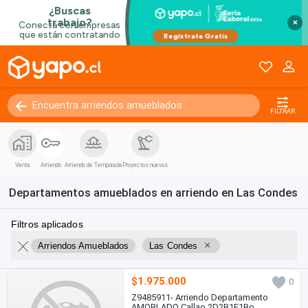
×
FILTRAR
Venta
Arriendo
Arriendo de Temporada
Proyectos nuevos
Departamentos amueblados en arriendo en Las Condes
Filtros aplicados
×
Arriendos Amueblados
Las Condes
$1.975.000
0
Z9485911- Arriendo Departamento
AMOBLADO Callao 2D2B1E1Bo