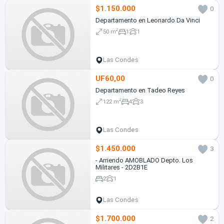
$1.150.000
0
Departamento en Leonardo Da Vinci
2
50 m
1
1
Las Condes
UF60,00
0
Departamento en Tadeo Reyes
2
122 m
4
3
Las Condes
$1.450.000
3
- Arriendo AMOBLADO Depto. Los
Militares - 2D2B1E
2
1
Las Condes
$1.700.000
2