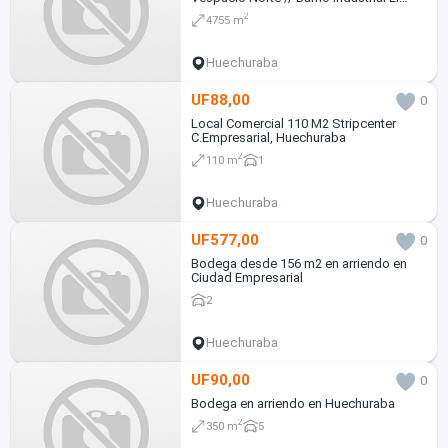
Rosal
2
4755 m
Huechuraba
UF88,00
0
Local Comercial 110 M2 Stripcenter
C.Empresarial, Huechuraba
2
110 m
1
Huechuraba
UF577,00
0
Bodega desde 156 m2 en arriendo en
Ciudad Empresarial
2
Huechuraba
UF90,00
0
Bodega en arriendo en Huechuraba
2
350 m
5