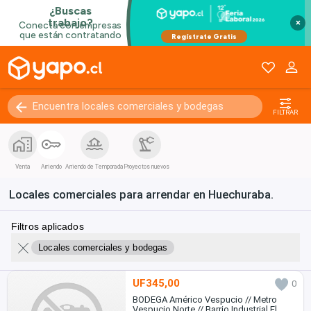
×
FILTRAR
Venta
Arriendo
Arriendo de Temporada
Proyectos nuevos
Locales comerciales para arrendar en Huechuraba.
Filtros aplicados
Locales comerciales y bodegas
UF345,00
0
BODEGA Américo Vespucio // Metro
Vespucio Norte // Barrio Industrial El