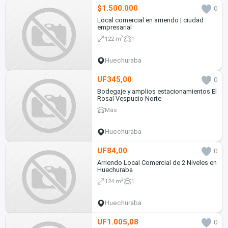
$1.500.000
0
Local comercial en arriendo | ciudad
empresarial
2
122 m
1
Huechuraba
UF345,00
0
Bodegaje y amplios estacionamientos El
Rosal Vespucio Norte
Más
Huechuraba
UF84,00
0
Arriendo Local Comercial de 2 Niveles en
Huechuraba
2
124 m
1
Huechuraba
UF1.005,08
0