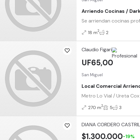
Arriendo Cocinas / Dar
Se arriendan cocinas profe
2
18 m
2
Claudio Figari
UF65,00
San Miguel
Local Comercial Arriend
Metro Lo Vial / Ureta Cox
2
270 m
5
3
DIANA CORDERO CASTRI
$1.300.000
-19%