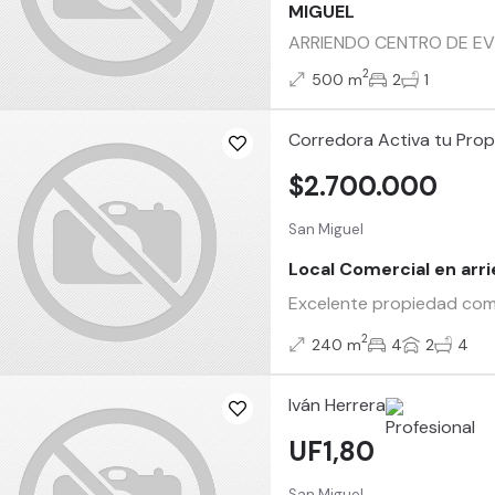
MIGUEL
ARRIENDO CENTRO DE EVEN
2
500 m
2
1
Corredora Activa tu Pro
$2.700.000
San Miguel
Local Comercial en arr
Excelente propiedad come
2
240 m
4
2
4
Iván Herrera
UF1,80
San Miguel