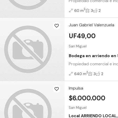
Propiedad comercial e ind
2
60 m
3
2
Juan Gabriel Valenzuela
UF49,00
San Miguel
Bodega en arriendo en 
Propiedad comercial e ind
2
640 m
3
2
Impulsa
$6.000.000
San Miguel
Local ARRIENDO LOCAL,