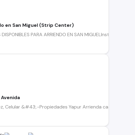
do en San Miguel (Strip Center)
SPONIBLES PARA ARRIENDO EN SAN MIGUELInstala tu negocio e
 Avenida
z, Celular &#43;.-Propiedades Yapur Arrienda casa en San Mig