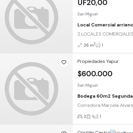
UF20,00
San Miguel
Local Comercial arrien
2 LOCALES COMERCIALES DI
2
26 m
1
Propiedades Yapur
$600.000
San Miguel
Bodega 60m2 Segunda
Corredora Marcela Alvare
2
1
1
Cristián Castro