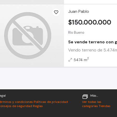
Juan Pablo
$150.000.000
Río Bueno
Se vende terreno con 
Vendo terreno de 5.474mt
2
5474 m
egal
Más...
érminos y condiciones
Políticas de privacidad
Ver todas las
onsejos de seguridad
Reglas
categorías
Tiendas