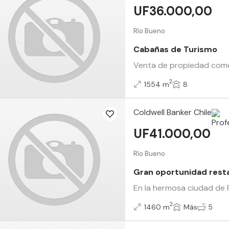
UF36.000,00
Río Bueno
Cabañas de Turismo
Venta de propiedad comerc
2
1554 m
8
Coldwell Banker Chile
UF41.000,00
Río Bueno
Gran oportunidad resta
En la hermosa ciudad de 
2
1460 m
Más
5