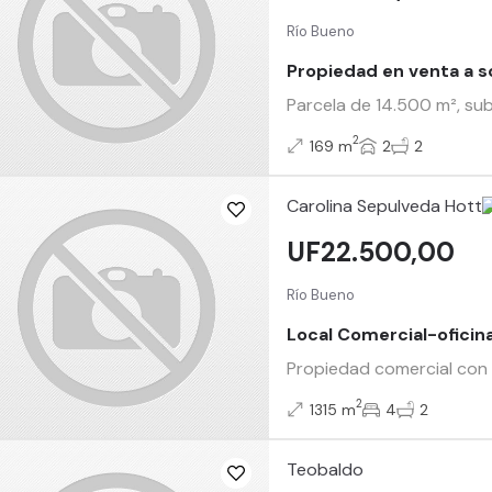
Río Bueno
Propiedad en venta a s
Parcela de 14.500 m², sub
2
169 m
2
2
Carolina Sepulveda Hott
UF22.500,00
Río Bueno
Local Comercial-ofici
Propiedad comercial con a
2
1315 m
4
2
Teobaldo