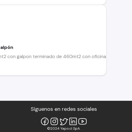
galpón
2 con galpon terminado de 460mt2 con oficina y baño. Posee e
Síguenos en redes sociales
©2024 Yapo.cl SpA.