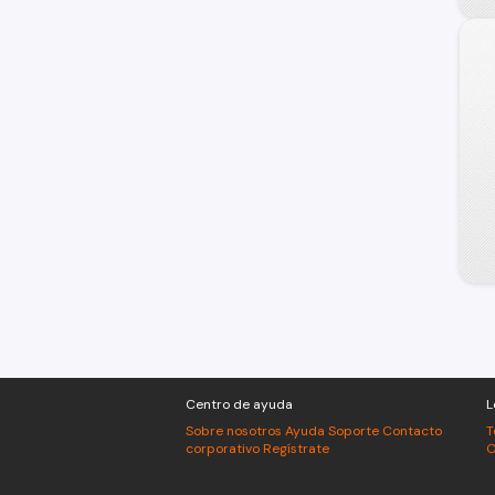
Centro de ayuda
L
Sobre nosotros
Ayuda
Soporte
Contacto
T
corporativo
Regístrate
C