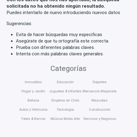
Áreas comunes
Walk-in closet
Quincho
solicitada no ha obtenido ningún resultado.
Puedes intentarlo de nuevo introduciendo nuevos datos
Lobby
Planta Eléctrica
Jacuzzi
Bar
Sugerencias:
Baño visitas
Servicios
Lavandería
Despensa
Evita de hacer búsquedas muy especificas
Cocina amoblada
Comedor de diario
Bodega
Asegúrate de que tu ortografía este correcta.
Prueba con diferentes palabras claves.
Aire acondicionado
Calefacción
Conserjería
Intenta con más palabras claves generales.
Riego automático
Jardín
Antejardín
Categorías
Amueblado
Acceso para discapacitados
Inmuebles
Educación
Deportes
Ventana doble vidrio
Fácil acceso
Hogar y Jardín
Juguetes & Infantes
Mercancía Mayorista
Escaleras de emergencia
Sala de reuniones
Belleza
Empleos en Chile
Mascotas
Planta libre
Sauna
Espacio de trabajo
Autos y Vehículos
Tecnología
Construcción
Ventiladores de techo
Yates & Barcos
Música Moda Arte
Servicios y Negocios