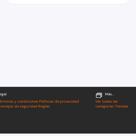
egal
Más...
érminos y condiciones
Políticas de privacidad
Ver todas las
onsejos de seguridad
Reglas
categorías
Tiendas