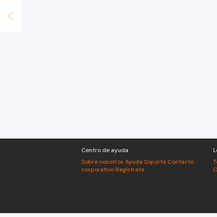
Centro de ayuda
L
Sobre nosotros
Ayuda
Soporte
Contacto
T
corporativo
Regístrate
C