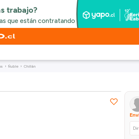
os
Ñuble
Chillán
Env