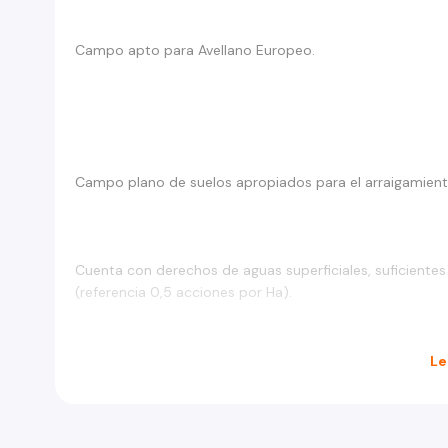
Campo apto para Avellano Europeo.
Campo plano de suelos apropiados para el arraigamiento
Cuenta con derechos de aguas superficiales, suficientes
(referencia 0,5 acciones por Ha).
Le
Posee rol propio de la comuna de Chillán.