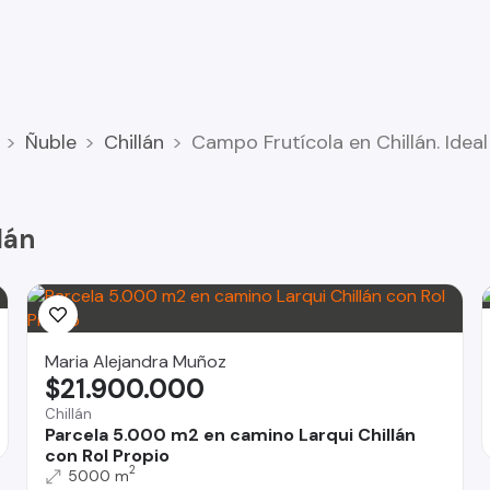
arretera, Camino a Cato, a una distancia de aproximadamente
Ñuble
Chillán
Campo Frutícola en Chillán. Idea
lán
Maria Alejandra Muñoz
$21.900.000
Chillán
Parcela 5.000 m2 en camino Larqui Chillán
con Rol Propio
2
5000 m