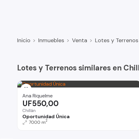
Gran ubicación y conectividad, localizado a orilla de c
21 Km de Chillán.
Inicio
Inmuebles
Venta
Lotes y Terrenos
** Superficie total 47 Has aprox. **
Lotes y Terrenos similares en Chil
** Precio Venta $24.500.000/Ha**
Ana Riquelme
UF550,00
Chillán
Oportunidad Única
2
7000 m