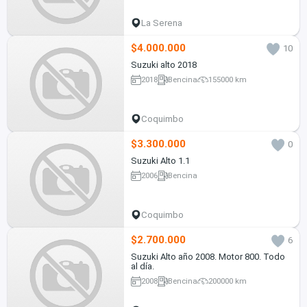
La Serena
$4.000.000
10
Suzuki alto 2018
2018
Bencina
155000 km
Coquimbo
$3.300.000
0
Suzuki Alto 1.1
2006
Bencina
Coquimbo
$2.700.000
6
Suzuki Alto año 2008. Motor 800. Todo
al día.
2008
Bencina
200000 km