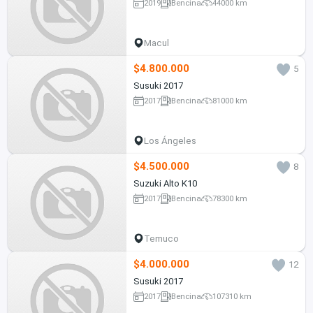
2019
Bencina
44000 km
Macul
$4.800.000
5
Susuki 2017
2017
Bencina
81000 km
Los Ángeles
$4.500.000
8
Suzuki Alto K10
2017
Bencina
78300 km
Temuco
$4.000.000
12
Susuki 2017
2017
Bencina
107310 km