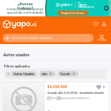
×
FILTRAR
Autos usados
Filtros aplicados
×
×
Autos Usados
alto
Suzuki
$4.250.000
41
Suzuki alto k10 2018 - excelente estado
2015
Bencina
126000 km