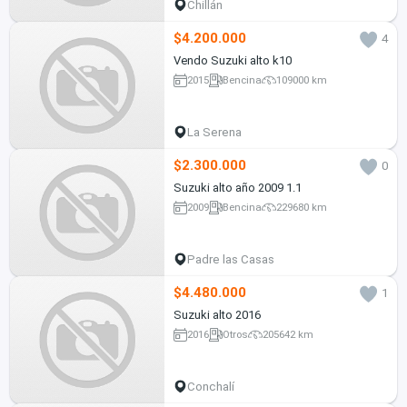
Chillán
$4.200.000
4
Vendo Suzuki alto k10
2015
Bencina
109000 km
La Serena
$2.300.000
0
Suzuki alto año 2009 1.1
2009
Bencina
229680 km
Padre las Casas
$4.480.000
1
Suzuki alto 2016
2016
Otros
205642 km
Conchalí