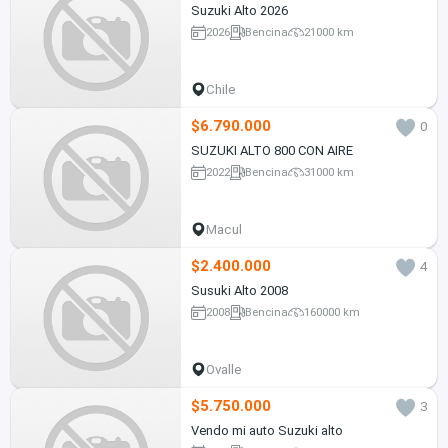
Suzuki Alto 2026
2026
Bencina
21000 km
Chile
$6.790.000
0
SUZUKI ALTO 800 CON AIRE
2022
Bencina
31000 km
Macul
$2.400.000
4
Susuki Alto 2008
2008
Bencina
160000 km
Ovalle
$5.750.000
3
Vendo mi auto Suzuki alto