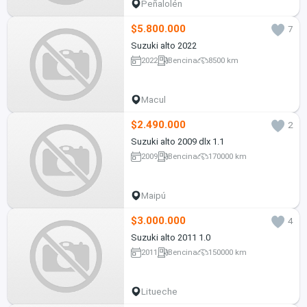
Peñalolén
$5.800.000
7
Suzuki alto 2022
2022
Bencina
8500 km
Macul
$2.490.000
2
Suzuki alto 2009 dlx 1.1
2009
Bencina
170000 km
Maipú
$3.000.000
4
Suzuki alto 2011 1.0
2011
Bencina
150000 km
Litueche