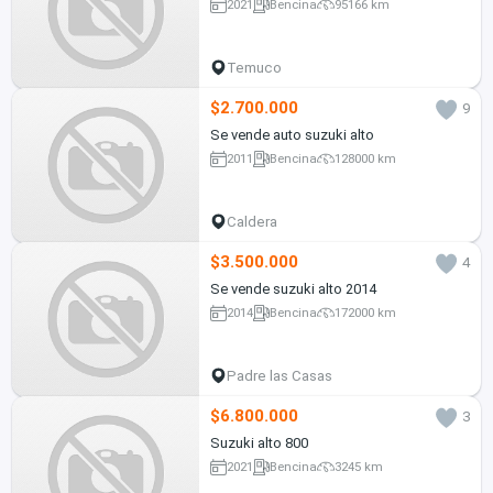
2021
Bencina
95166 km
Temuco
$2.700.000
9
Se vende auto suzuki alto
2011
Bencina
128000 km
Caldera
$3.500.000
4
Se vende suzuki alto 2014
2014
Bencina
172000 km
Padre las Casas
$6.800.000
3
Suzuki alto 800
2021
Bencina
3245 km