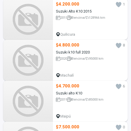
$4.200.000
1
Suzuki Alto K10 2015
2015
Bencina
128966 km
Quilicura
$4.800.000
8
Suzuki k10 full 2020
2020
Bencina
95000 km
Machalí
$4.700.000
6
Suzuki alto K10
2019
Bencina
85000 km
Maipú
$7.500.000
0