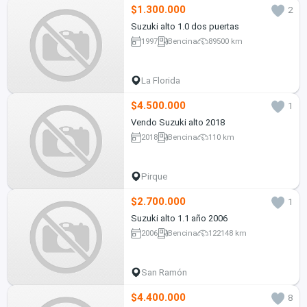
$1.300.000
2
Suzuki alto 1.0 dos puertas
1997
Bencina
89500 km
La Florida
$4.500.000
1
Vendo Suzuki alto 2018
2018
Bencina
110 km
Pirque
$2.700.000
1
Suzuki alto 1.1 año 2006
2006
Bencina
122148 km
San Ramón
$4.400.000
8