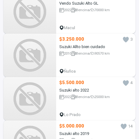
Vendo Suzuki Alto GL
2022
Bencina
70000 km
Macul
$3.250.000
3
Suzuki Allto bien cuidado
2010
Bencina
90570 km
Ñuñoa
$5.500.000
4
Suzuki alto 2022
2022
Bencina
25000 km
Lo Prado
$5.000.000
14
Suzuki alto 2019