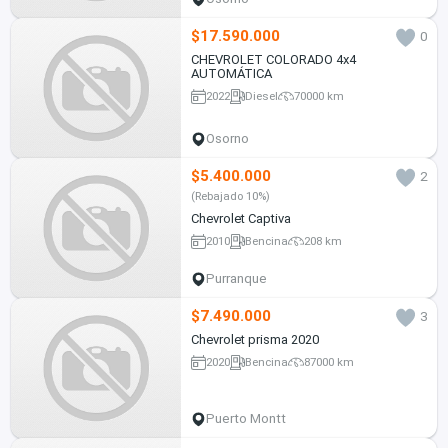
$17.590.000
0
CHEVROLET COLORADO 4x4
AUTOMÁTICA
2022
Diesel
70000 km
Osorno
$5.400.000
2
(Rebajado 10%)
Chevrolet Captiva
2010
Bencina
208 km
Purranque
$7.490.000
3
Chevrolet prisma 2020
2020
Bencina
87000 km
Puerto Montt