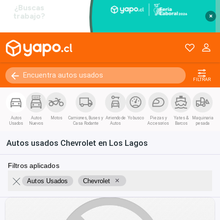
×
FILTRAR
Autos
Autos
Motos
Camiones, Buses y
Arriendo de
Yo busco
Piezas y
Yates &
Maquinaria
Usados
Nuevos
Casa Rodante
Autos
Accesorios
Barcos
pesada
Autos usados Chevrolet en Los Lagos
Filtros aplicados
×
Autos Usados
Chevrolet