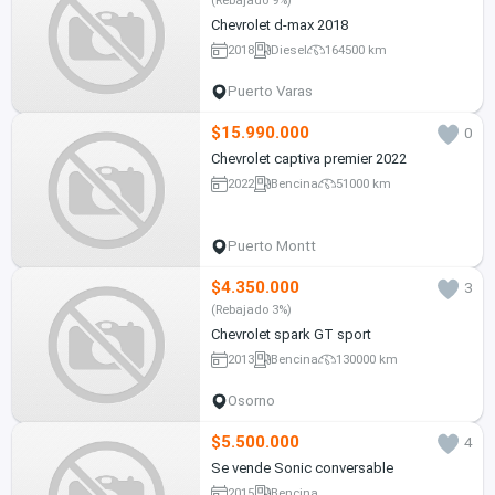
(Rebajado 9%)
Chevrolet d-max 2018
2018
Diesel
164500 km
Puerto Varas
$15.990.000
0
Chevrolet captiva premier 2022
2022
Bencina
51000 km
Puerto Montt
$4.350.000
3
(Rebajado 3%)
Chevrolet spark GT sport
2013
Bencina
130000 km
Osorno
$5.500.000
4
Se vende Sonic conversable
2015
Bencina