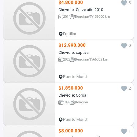
$4.800.000
3
Chevrolet Cruze año 2010
2014
Bencina
139000 km
Frutillar
$12.990.000
0
Chevrolet captiva
2022
Bencina
66302 km
Puerto Montt
$1.850.000
2
Chevrolet Corsa
1999
Bencina
Puerto Montt
$8.000.000
1