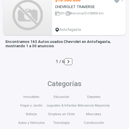
$10.500.000
1
CHEVROLET TRAVERSE
2012
Bencina
108800 km
Antofagasta
Encontramos 163 Autos usados Chevrolet en Antofagasta,
mostrando 1 a 30 anuncios
1 / 6
Categorías
Inmuebles
Educación
Deportes
Hogar y Jardín
Juguetes & Infantes
Mercancía Mayorista
Belleza
Empleos en Chile
Mascotas
Autos y Vehículos
Tecnología
Construcción