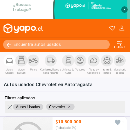
×
FILTRAR
Autos
Autos
Motos
Camiones, Buses y
Arriendo de
Yo busco
Piezas y
Yates &
Maquinaria
Usados
Nuevos
Casa Rodante
Autos
Accesorios
Barcos
pesada
Autos usados Chevrolet en Antofagasta
Filtros aplicados
×
Autos Usados
Chevrolet
$10.800.000
1
(Rebajado 2%)