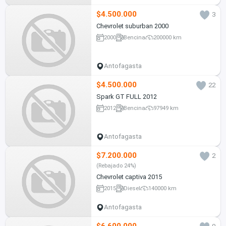
$4.500.000
3
Chevrolet suburban 2000
2000
Bencina
200000 km
Antofagasta
$4.500.000
22
Spark GT FULL 2012
2012
Bencina
97949 km
Antofagasta
$7.200.000
2
(Rebajado 24%)
Chevrolet captiva 2015
2015
Diesel
140000 km
Antofagasta