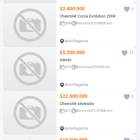
$2.400.000
3
Chevrolet Corsa Evolution 2004
2004
Bencina
190000 km
Antofagasta
$5.200.000
17
Vendo
2015
Bencina
54300 km
Antofagasta
$22.000.000
0
Chevrolet silverado
2015
Bencina
127000 km
Antofagasta