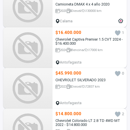
Camioneta DMAX 4 x 4 año 2020
2020
Diesel
130000 km
Calama
$16.400.000
1
Chevrolet Captiva Premier 1.5 CVT 2024 -
$16.400.000
2024
Bencina
17000 km
Antofagasta
$45.990.000
0
CHEVROLET SILVERADO 2023
2023
Diesel
72837 km
Antofagasta
$14.800.000
2
Chevrolet Colorado LT 2.8 TD 4WD MT
2022 - $14.800.000