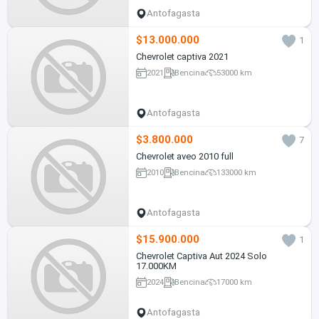
Antofagasta
$13.000.000
1
Chevrolet captiva 2021
2021
Bencina
53000 km
Antofagasta
$3.800.000
7
Chevrolet aveo 2010 full
2010
Bencina
133000 km
Antofagasta
$15.900.000
1
Chevrolet Captiva Aut 2024 Solo
17.000KM
2024
Bencina
17000 km
Antofagasta