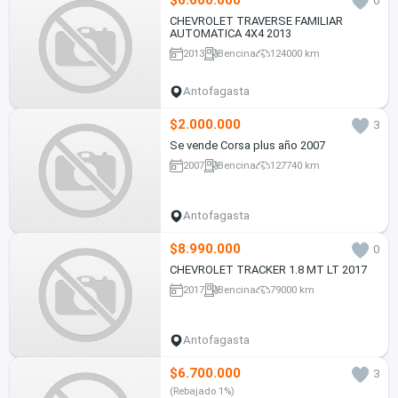
$6.600.000
0
CHEVROLET TRAVERSE FAMILIAR
AUTOMATICA 4X4 2013
2013
Bencina
124000 km
Antofagasta
$2.000.000
3
Se vende Corsa plus año 2007
2007
Bencina
127740 km
Antofagasta
$8.990.000
0
CHEVROLET TRACKER 1.8 MT LT 2017
2017
Bencina
79000 km
Antofagasta
$6.700.000
3
(Rebajado 1%)