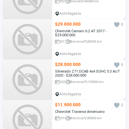
2022
Diesel
46000 km
Antofagasta
$29.000.000
0
Chevrolet Camaro 6.2 AT 2017 -
$29.000.000
2017
Bencina
84505 km
Antofagasta
$28.000.000
0
Silverado Z71 DCAB 4x4 SOHC 5.3 AUT
2020 - $28.000.000
2020
Bencina
150000 km
Antofagasta
$11.900.000
2
Chevrolet Traverse Americano
2014
Bencina
80000 km