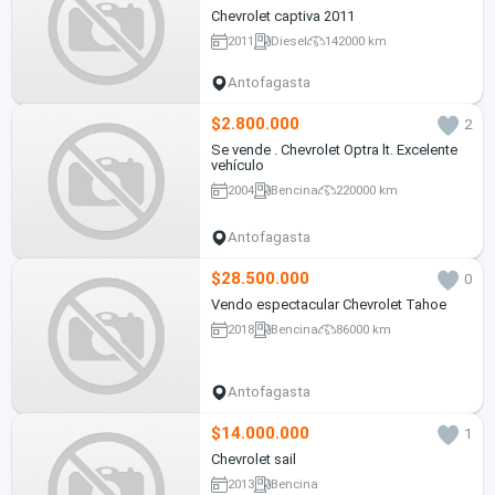
Chevrolet captiva 2011
2011
Diesel
142000 km
Antofagasta
$2.800.000
2
Se vende . Chevrolet Optra lt. Excelente
vehículo
2004
Bencina
220000 km
Antofagasta
$28.500.000
0
Vendo espectacular Chevrolet Tahoe
2018
Bencina
86000 km
Antofagasta
$14.000.000
1
Chevrolet sail
2013
Bencina