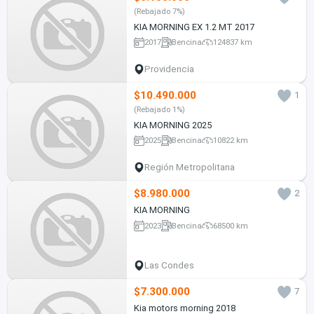
(Rebajado 7%)
KIA MORNING EX 1.2 MT 2017
2017
Bencina
124837 km
Providencia
$10.490.000
1
(Rebajado 1%)
KIA MORNING 2025
2025
Bencina
10822 km
Región Metropolitana
$8.980.000
2
KIA MORNING
2023
Bencina
68500 km
Las Condes
$7.300.000
7
Kia motors morning 2018