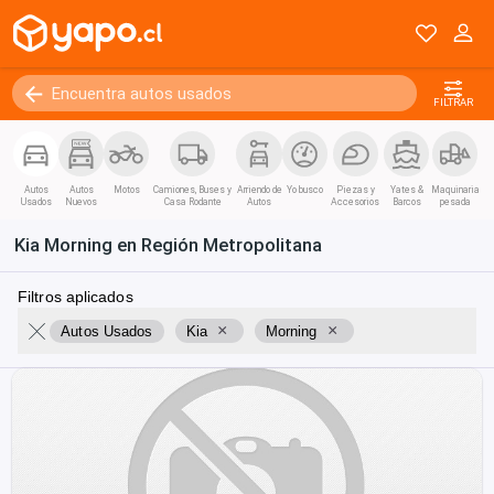
FILTRAR
Autos
Autos
Motos
Camiones, Buses y
Arriendo de
Yo busco
Piezas y
Yates &
Maquinaria
Usados
Nuevos
Casa Rodante
Autos
Accesorios
Barcos
pesada
Kia Morning en Región Metropolitana
Filtros aplicados
×
×
Autos Usados
Kia
Morning