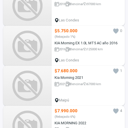
2018
Bencina
97000 km
Las Condes
$5.750.000
0
(Rebajado 1%)
KIA Morning EX 1.0L MT5 AC año 2016
2016
Bencina
125000 km
Las Condes
$7.680.000
1
Kia Morning 2021
2021
Bencina
67000 km
Maipú
$7.990.000
4
(Rebajado 6%)
KIA MORNING 2022