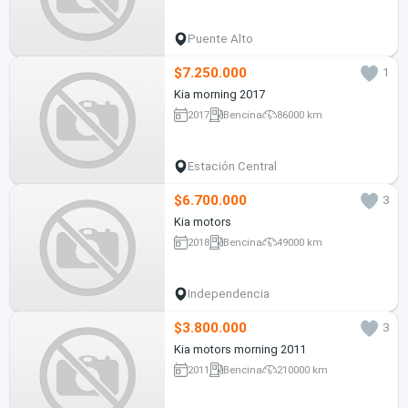
Puente Alto
$7.250.000
1
Kia morning 2017
2017
Bencina
86000 km
Estación Central
$6.700.000
3
Kia motors
2018
Bencina
49000 km
Independencia
$3.800.000
3
Kia motors morning 2011
2011
Bencina
210000 km