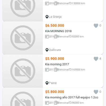
2018
Bencina
130000 km
La Granja
$6.500.000
0
KIA MORNING 2018
2018
Bencina
92000 km
Quilicura
$5.900.000
4
Kia morning 2017
2017
Bencina
169000 km
Paine
$5.800.000
0
Kia morning año 2017 full equipo 1.2cc
2017
Bencina
96000 km