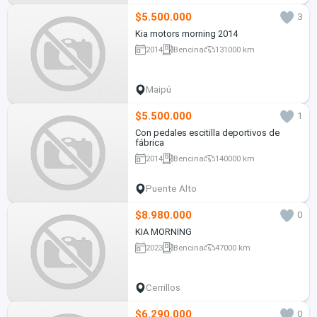
$5.500.000
3
Kia motors morning 2014
2014
Bencina
131000 km
Maipú
$5.500.000
1
Con pedales escitilla deportivos de
fábrica
2014
Bencina
140000 km
Puente Alto
$8.980.000
0
KIA MORNING
2023
Bencina
47000 km
Cerrillos
$6.290.000
0