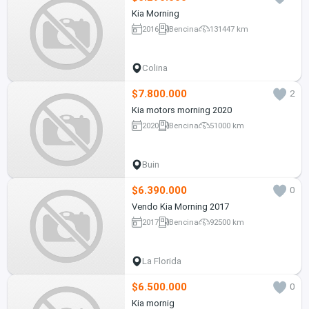
Kia Morning
2016
Bencina
131447 km
Colina
$7.800.000
2
Kia motors morning 2020
2020
Bencina
51000 km
Buin
$6.390.000
0
Vendo Kia Morning 2017
2017
Bencina
92500 km
La Florida
$6.500.000
0
Kia mornig