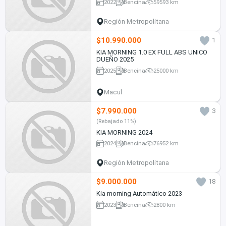
2022
Bencina
59593 km
Región Metropolitana
$10.990.000
1
KIA MORNING 1.0 EX FULL ABS UNICO
DUEÑO 2025
2025
Bencina
25000 km
Macul
$7.990.000
3
(Rebajado 11%)
KIA MORNING 2024
2024
Bencina
76952 km
Región Metropolitana
$9.000.000
18
Kia morning Automático 2023
2023
Bencina
2800 km