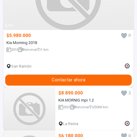
1/11
$5.980.000
0
Kia Morning 2018
2018
Bencina
1 km
San Ramón
Contactar ahora
$8.890.000
2
KIA MORNIG mpi 1.2
2023
Bencina
25000 km
La Reina
$6.180.000
0