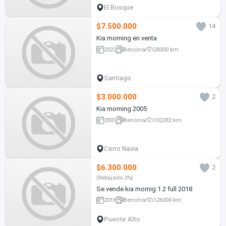
El Bosque
$7.500.000
14
Kia morning en venta
2022
Bencina
28000 km
Santiago
$3.000.000
2
Kia morning 2005
2005
Bencina
102282 km
Cerro Navia
$6.300.000
2
(Rebajado 3%)
Se vende kia mornig 1.2 full 2018
2018
Bencina
126000 km
Puente Alto