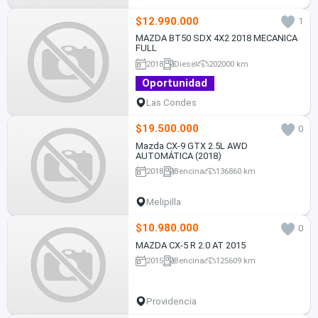
$12.990.000
1
MAZDA BT50 SDX 4X2 2018 MECANICA
FULL
2018
Diesel
202000 km
Oportunidad
Las Condes
$19.500.000
0
Mazda CX-9 GTX 2.5L AWD
AUTOMÁTICA (2018)
2018
Bencina
136860 km
Melipilla
$10.980.000
0
MAZDA CX-5 R 2.0 AT 2015
2015
Bencina
125609 km
Providencia