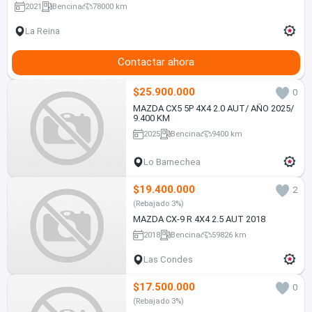
2021
Bencina
78000 km
La Reina
Contactar ahora
$25.900.000
0
MAZDA CX5 5P 4X4 2.0 AUT/ AÑO 2025/
9.400 KM
2025
Bencina
9400 km
Lo Barnechea
$19.400.000
2
(Rebajado 3%)
MAZDA CX-9 R 4X4 2.5 AUT 2018
2018
Bencina
59826 km
Las Condes
$17.500.000
0
(Rebajado 3%)