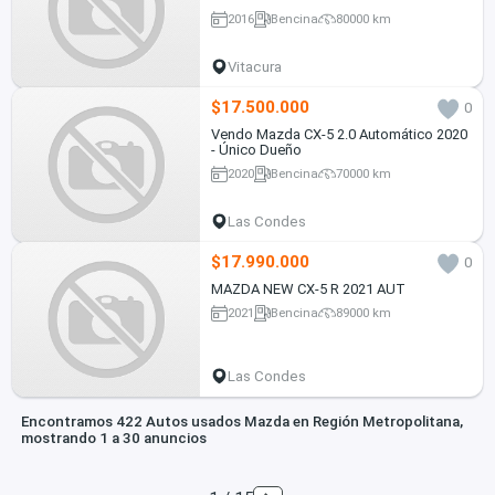
2016
Bencina
80000 km
Vitacura
$17.500.000
0
Vendo Mazda CX-5 2.0 Automático 2020
- Único Dueño
2020
Bencina
70000 km
Las Condes
$17.990.000
0
MAZDA NEW CX-5 R 2021 AUT
2021
Bencina
89000 km
Las Condes
Encontramos 422 Autos usados Mazda en Región Metropolitana,
mostrando 1 a 30 anuncios