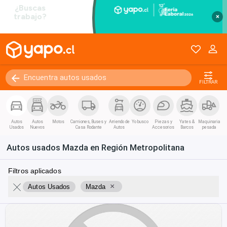
×
FILTRAR
Autos
Autos
Motos
Camiones, Buses y
Arriendo de
Yo busco
Piezas y
Yates &
Maquinaria
Usados
Nuevos
Casa Rodante
Autos
Accesorios
Barcos
pesada
Autos usados Mazda en Región Metropolitana
Filtros aplicados
×
Autos Usados
Mazda