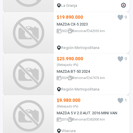
La Granja
$19.890.000
0
MAZDA CX-5 2023
2023
Bencina
42592 km
Región Metropolitana
$25.990.000
0
(Rebajado 4%)
MAZDA BT-50 2024
2024
Bencina
67476 km
Región Metropolitana
$9.980.000
1
(Rebajado 6%)
MAZDA 5 V 2.0 AUT. 2016 MINI VAN
2016
Bencina
82000 km
Vitacura