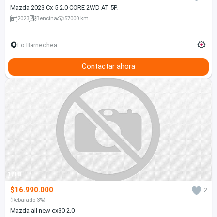
Mazda 2023 Cx-5 2.0 CORE 2WD AT 5P.
2023
Bencina
57000 km
Lo Barnechea
Contactar ahora
1/18
$16.990.000
2
(Rebajado 3%)
Mazda all new cx30 2.0