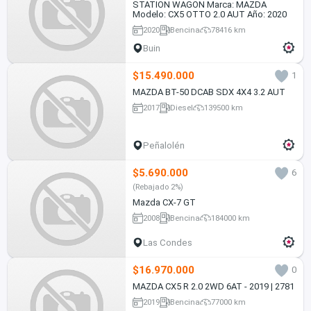
STATION WAGON Marca: MAZDA
Modelo: CX5 OTTO 2.0 AUT Año: 2020
2020
Bencina
78416 km
Buin
$15.490.000
1
MAZDA BT-50 DCAB SDX 4X4 3.2 AUT
2017
Diesel
139500 km
Peñalolén
$5.690.000
6
(Rebajado 2%)
Mazda CX-7 GT
2008
Bencina
184000 km
Las Condes
$16.970.000
0
MAZDA CX5 R 2.0 2WD 6AT - 2019 | 2781
2019
Bencina
77000 km