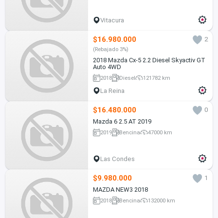
Vitacura
$16.980.000
2
(Rebajado 3%)
2018 Mazda Cx-5 2.2 Diesel Skyactiv GT
Auto 4WD
2018
Diesel
121782 km
La Reina
$16.480.000
0
Mazda 6 2.5 AT 2019
2019
Bencina
47000 km
Las Condes
$9.980.000
1
MAZDA NEW3 2018
2018
Bencina
132000 km