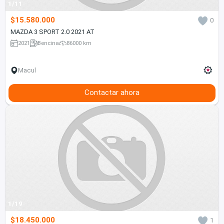
1/11
$15.580.000
0
MAZDA 3 SPORT 2.0 2021 AT
2021
Bencina
86000 km
Macul
Contactar ahora
1/19
$18.450.000
1