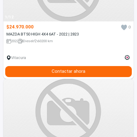
1/12
$24.970.000
0
MAZDA BT50 HIGH 4X4 6AT - 2022 | 2823
2022
Diesel
60200 km
Vitacura
Contactar ahora