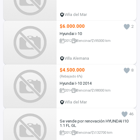
Viña del Mar
$6.000.000
2
Hyundai i-10
2012
Bencina
95000 km
Villa Alemana
$4.500.000
8
(Rebajado 6%)
Hyundai I-10 2014
2014
Bencina
98000 km
Viña del Mar
46
Se vende por renovación HYUNDAI I10
1.1 FL GL
2013
Bencina
132700 km