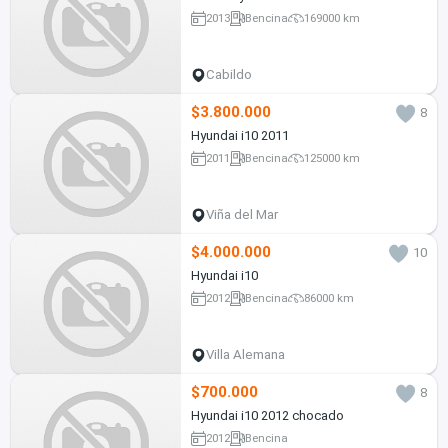
2013
Bencina
169000 km
Cabildo
$3.800.000
8
Hyundai i10 2011
2011
Bencina
125000 km
Viña del Mar
$4.000.000
10
Hyundai i10
2012
Bencina
86000 km
Villa Alemana
$700.000
8
Hyundai i10 2012 chocado
2012
Bencina