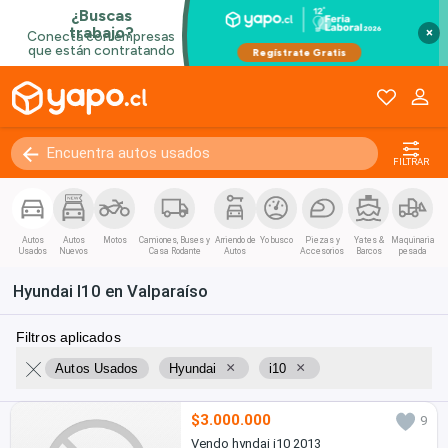
×
FILTRAR
Autos
Autos
Motos
Camiones, Buses y
Arriendo de
Yo busco
Piezas y
Yates &
Maquinaria
Usados
Nuevos
Casa Rodante
Autos
Accesorios
Barcos
pesada
Hyundai I10 en Valparaíso
Filtros aplicados
×
×
Autos Usados
Hyundai
i10
$3.000.000
9
Vendo hyndai i10 2013