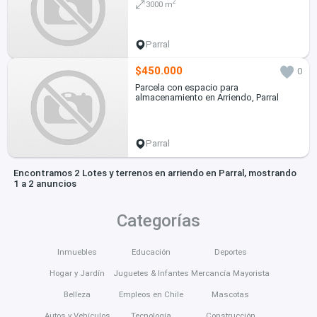
2
3000 m
Parral
$450.000
0
Parcela con espacio para
almacenamiento en Arriendo, Parral
Parral
Encontramos 2 Lotes y terrenos en arriendo en Parral, mostrando
1 a 2 anuncios
Categorías
Inmuebles
Educación
Deportes
Hogar y Jardín
Juguetes & Infantes
Mercancía Mayorista
Belleza
Empleos en Chile
Mascotas
Autos y Vehículos
Tecnología
Construcción