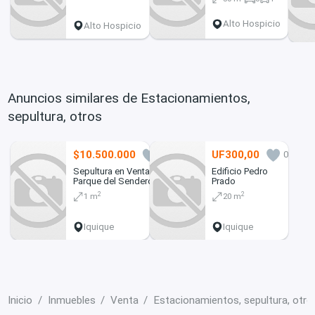
Alto Hospicio
Alto Hospicio
Anuncios similares de Estacionamientos,
sepultura, otros
$10.500.000
UF300,00
0
0
Sepultura en Venta –
Edificio Pedro
Parque del Sendero,
Prado
Sector Nuestra
2
2
1 m
20 m
Familia | Iquique
Iquique
Iquique
Inicio
Inmuebles
Venta
Estacionamientos, sepultura, otro