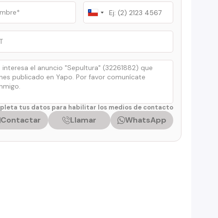
Chile
+56
leta tus datos para habilitar los medios de contacto
Contactar
Llamar
WhatsApp