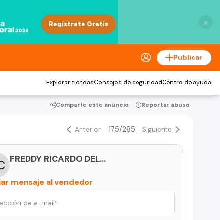
×
Publicar
Explorar tiendas
Consejos de seguridad
Centro de ayuda
Comparte este anuncio
Reportar abuso
175/285
Anterior
Siguiente
FREDDY RICARDO DELGADO CADIN
iar mensaje al vendedor