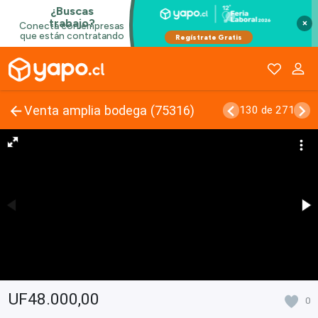
×
Venta amplia bodega (75316)
130 de 271
UF48.000,00
0