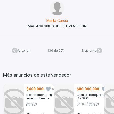
Marta Garcia
MÁS ANUNCIOS DE ESTE VENDEDOR
Anterior
130 de 271
Siguiente
Más anuncios de este vendedor
$600.000
$80.000.000
0
0
Departamento en
Casa en Bosquemar
arriendo Puerto
(177906)
Varas (89483)
2
2
1
58 m
2
1