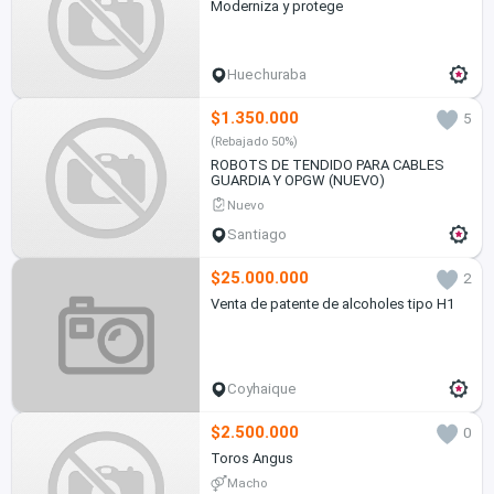
Moderniza y protege
Huechuraba
$1.350.000
5
(Rebajado 50%)
ROBOTS DE TENDIDO PARA CABLES
GUARDIA Y OPGW (NUEVO)
Nuevo
Santiago
$25.000.000
2
Venta de patente de alcoholes tipo H1
Coyhaique
$2.500.000
0
Toros Angus
Macho