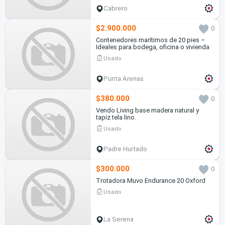
Cabrero
$2.900.000
0
Contenedores marítimos de 20 pies –
Ideales para bodega, oficina o vivienda
Usado
Punta Arenas
$380.000
0
Vendo Living base madera natural y
tapiz tela lino.
Usado
Padre Hurtado
$300.000
0
Trotadora Muvo Endurance 20 Oxford
Usado
La Serena