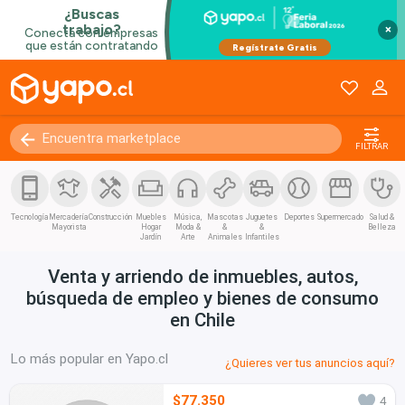
×
FILTRAR
Tecnología
Mercadería
Construcción
Muebles
Música,
Mascotas
Juguetes
Deportes
Supermercado
Salud &
Mayorista
Hogar
Moda &
&
&
Belleza
Jardín
Arte
Animales
Infantiles
Venta y arriendo de inmuebles, autos,
búsqueda de empleo y bienes de consumo
en Chile
Lo más popular en Yapo.cl
¿Quieres ver tus anuncios aquí?
$77.350
4