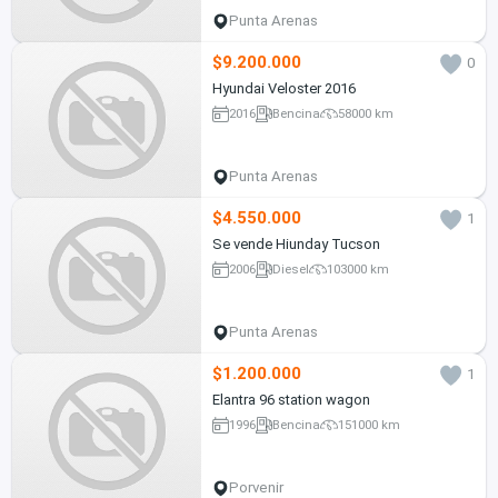
Punta Arenas
$9.200.000
0
Hyundai Veloster 2016
2016
Bencina
58000 km
Punta Arenas
$4.550.000
1
Se vende Hiunday Tucson
2006
Diesel
103000 km
Punta Arenas
$1.200.000
1
Elantra 96 station wagon
1996
Bencina
151000 km
Porvenir