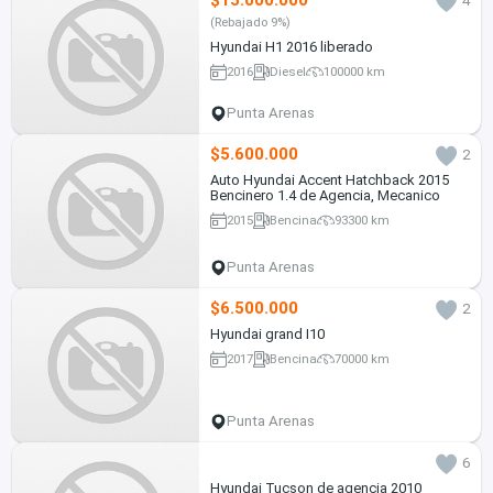
$15.000.000
4
(Rebajado 9%)
Hyundai H1 2016 liberado
2016
Diesel
100000 km
Punta Arenas
$5.600.000
2
Auto Hyundai Accent Hatchback 2015
Bencinero 1.4 de Agencia, Mecanico
2015
Bencina
93300 km
Punta Arenas
$6.500.000
2
Hyundai grand I10
2017
Bencina
70000 km
Punta Arenas
6
Hyundai Tucson de agencia 2010