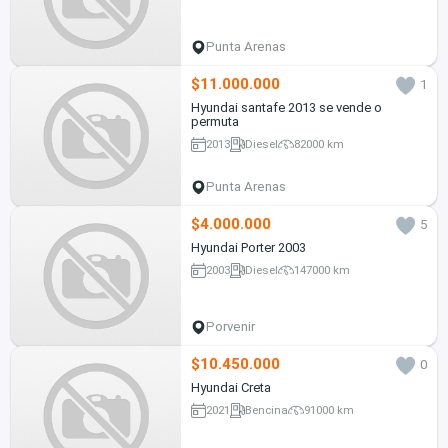
Punta Arenas
$11.000.000
1
Hyundai santafe 2013 se vende o
permuta
2013
Diesel
82000 km
Punta Arenas
$4.000.000
5
Hyundai Porter 2003
2003
Diesel
147000 km
Porvenir
$10.450.000
0
Hyundai Creta
2021
Bencina
91000 km