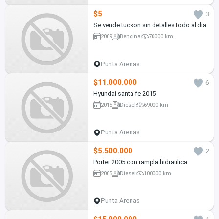
$5
3
Se vende tucson sin detalles todo al dia
2009
Bencina
70000 km
Punta Arenas
$11.000.000
6
Hyundai santa fe 2015
2015
Diesel
69000 km
Punta Arenas
$5.500.000
2
Porter 2005 con rampla hidraulica
2005
Diesel
100000 km
Punta Arenas