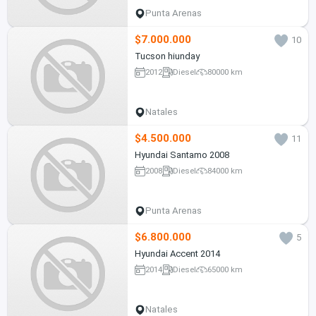
Punta Arenas
$7.000.000
10
Tucson hiunday
2012
Diesel
80000 km
Natales
$4.500.000
11
Hyundai Santamo 2008
2008
Diesel
84000 km
Punta Arenas
$6.800.000
5
Hyundai Accent 2014
2014
Diesel
65000 km
Natales