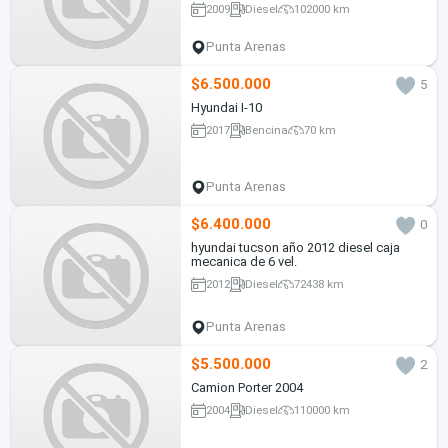
2009
Diesel
102000 km
Punta Arenas
$6.500.000
5
Hyundai I-10
2017
Bencina
70 km
Punta Arenas
$6.400.000
0
hyundai tucson año 2012 diesel caja
mecanica de 6 vel.
2012
Diesel
72438 km
Punta Arenas
$5.500.000
2
Camion Porter 2004
2004
Diesel
110000 km