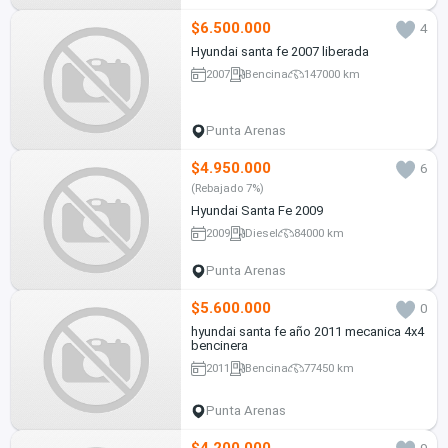
$6.500.000
4
Hyundai santa fe 2007 liberada
2007
Bencina
147000 km
Punta Arenas
$4.950.000
6
(Rebajado 7%)
Hyundai Santa Fe 2009
2009
Diesel
84000 km
Punta Arenas
$5.600.000
0
hyundai santa fe año 2011 mecanica 4x4
bencinera
2011
Bencina
77450 km
Punta Arenas