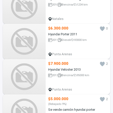
2010
Bencina
1234 km
Natales
$6.300.000
0
Hyundai Porter 2011
2011
Diesel
93000 km
Punta Arenas
$7.900.000
2
Hyundai Veloster 2013
2013
Bencina
95000 km
Punta Arenas
$5.000.000
2
(Rebajado 9%)
Se vende camión hyundai porter