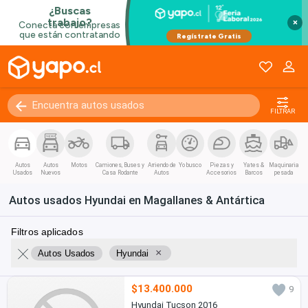
×
FILTRAR
Autos
Autos
Motos
Camiones, Buses y
Arriendo de
Yo busco
Piezas y
Yates &
Maquinaria
Usados
Nuevos
Casa Rodante
Autos
Accesorios
Barcos
pesada
Autos usados Hyundai en Magallanes & Antártica
Filtros aplicados
×
Autos Usados
Hyundai
$13.400.000
9
Hyundai Tucson 2016