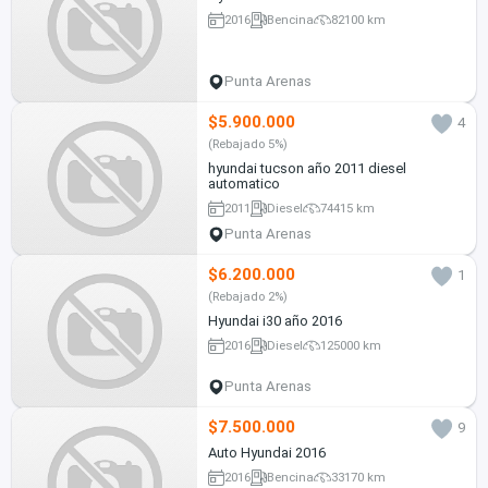
2016
Bencina
82100 km
Punta Arenas
$5.900.000
4
(Rebajado 5%)
hyundai tucson año 2011 diesel
automatico
2011
Diesel
74415 km
Punta Arenas
$6.200.000
1
(Rebajado 2%)
Hyundai i30 año 2016
2016
Diesel
125000 km
Punta Arenas
$7.500.000
9
Auto Hyundai 2016
2016
Bencina
33170 km