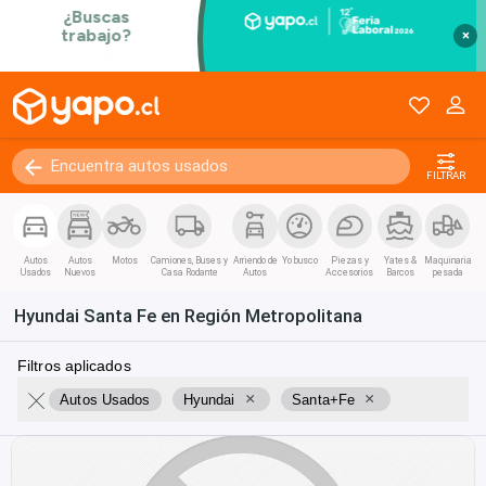
×
FILTRAR
Autos
Autos
Motos
Camiones, Buses y
Arriendo de
Yo busco
Piezas y
Yates &
Maquinaria
Usados
Nuevos
Casa Rodante
Autos
Accesorios
Barcos
pesada
Hyundai Santa Fe en Región Metropolitana
Filtros aplicados
×
×
Autos Usados
Hyundai
Santa+Fe