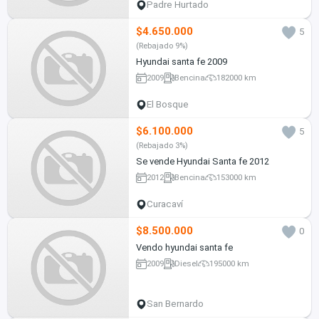
Padre Hurtado
$4.650.000
5
(Rebajado 9%)
Hyundai santa fe 2009
2009
Bencina
182000 km
El Bosque
$6.100.000
5
(Rebajado 3%)
Se vende Hyundai Santa fe 2012
2012
Bencina
153000 km
Curacaví
$8.500.000
0
Vendo hyundai santa fe
2009
Diesel
195000 km
San Bernardo