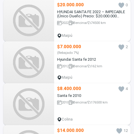
$20.000.000
0
HYUNDAI SANTA FE 2022 – IMPECABLE
(Único Dueño) Precio: $20.000.000
conversable ofertas serias
2022
Bencina
74500 km
Maipú
$7.000.000
2
(Rebajado 7%)
Hyundai Santa fe 2012
2012
Bencina
162 km
Maipú
$8.400.000
4
Santa fe 2010
2010
Bencina
176500 km
Colina
$14.000.000
12