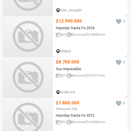
San Joaquín
$12.990.000
3
Hyundai Santa Fe 2016
2016
Bencina
128000 km
Maipú
$8.700.000
3
Suv impecable
2013
Bencina
107219 km
Quilicura
$7.800.000
0
(Rebajado 6%)
Hiunday Santa Fe 2012
2012
Bencina
126000 km