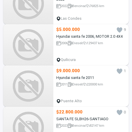
2022
Bencina
76825 km
Las Condes
$5.000.000
9
Hyundai santa fe 2006, MOTOR 2.0 4X4
2006
Diesel
129437 km
Quilicura
$9.000.000
1
Hyundai santa fe 2011
2011
Diesel
220000 km
Puente Alto
$22.800.000
0
SANTA FE SLBH26-SANTIAGO
2023
Bencina
82147 km