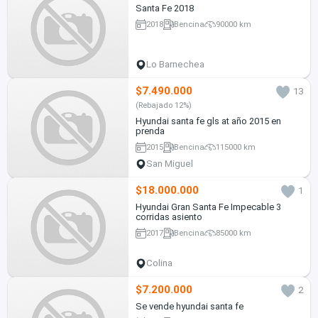
Santa Fe 2018
2018
Bencina
90000 km
Lo Barnechea
$7.490.000
13
(Rebajado 12%)
Hyundai santa fe gls at año 2015 en
prenda
2015
Bencina
115000 km
San Miguel
$18.000.000
1
Hyundai Gran Santa Fe Impecable 3
corridas asiento
2017
Bencina
85000 km
Colina
$7.200.000
2
Se vende hyundai santa fe