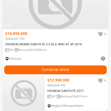
1/19
$10.890.000
2
(Rebajado 15%)
HYUNDAI GRAND SANTA FE 3.3 GLS 4WD AT 5P. 2014
2014
Bencina
154000 km
Vitacura
Contactar ahora
$12.990.000
4
(Rebajado 6%)
HYUNDAI SANTA FE 2017
2017
Bencina
86374 km
Región Metropolitana