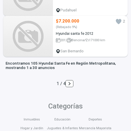
Pudahuel
$7.200.000
2
(Rebajado 9%)
Hyundai santa fe 2012
2012
Bencina
171000 km
San Bernardo
Encontramos 105 Hyundai Santa Fe en Región Metropolitana,
mostrando 1 a 30 anuncios
1 / 4
Categorías
Inmuebles
Educación
Deportes
Hogar y Jardín
Juguetes & Infantes
Mercancía Mayorista