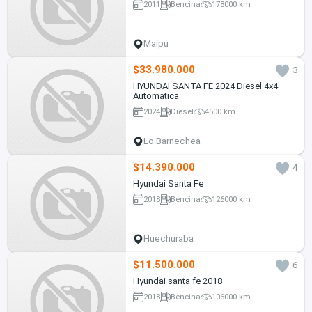
2011
Bencina
178000 km
Maipú
$33.980.000
3
HYUNDAI SANTA FE 2024 Diesel 4x4
Automatica
2024
Diesel
4500 km
Lo Barnechea
$14.390.000
4
Hyundai Santa Fe
2018
Bencina
126000 km
Huechuraba
$11.500.000
6
Hyundai santa fe 2018
2018
Bencina
106000 km