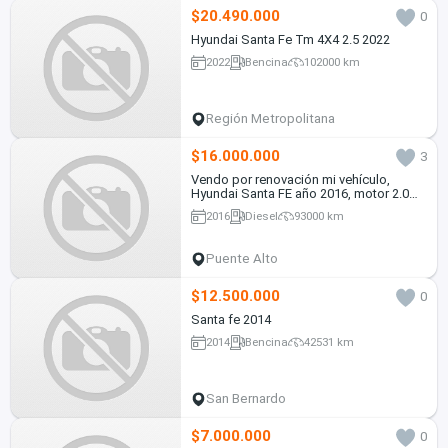
$20.490.000
0
Hyundai Santa Fe Tm 4X4 2.5 2022
2022
Bencina
102000 km
Región Metropolitana
$16.000.000
3
Vendo por renovación mi vehículo,
Hyundai Santa FE año 2016, motor 2.0
Diesel, Automático, tracción 4x2.wd.
2016
Diesel
93000 km
Puente Alto
$12.500.000
0
Santa fe 2014
2014
Bencina
42531 km
San Bernardo
$7.000.000
0