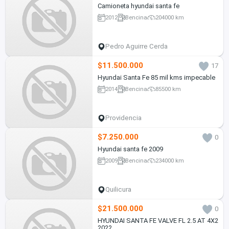
Camioneta hyundai santa fe
2012
Bencina
204000 km
Pedro Aguirre Cerda
$11.500.000
17
Hyundai Santa Fe 85 mil kms impecable
2014
Bencina
85500 km
Providencia
$7.250.000
0
Hyundai santa fe 2009
2009
Bencina
234000 km
Quilicura
$21.500.000
0
HYUNDAI SANTA FE VALVE FL 2.5 AT 4X2
2022