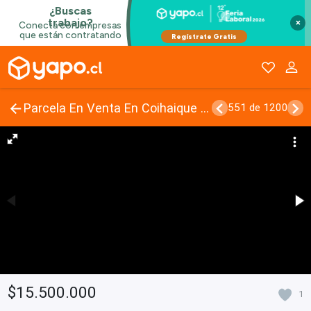
×
Parcela En Venta En Coihaique Lote #117, #119 y #120
551 de 1200
$15.500.000
1