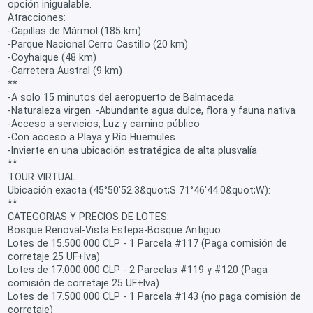
opción inigualable.
Atracciones:
-Capillas de Mármol (185 km)
-Parque Nacional Cerro Castillo (20 km)
-Coyhaique (48 km)
-Carretera Austral (9 km)
**
-A solo 15 minutos del aeropuerto de Balmaceda.
-Naturaleza virgen. -Abundante agua dulce, flora y fauna nativa
-Acceso a servicios, Luz y camino público
-Con acceso a Playa y Río Huemules
-Invierte en una ubicación estratégica de alta plusvalía
**
TOUR VIRTUAL:
Ubicación exacta (45°50'52.3&quot;S 71°46'44.0&quot;W):
**
CATEGORIAS Y PRECIOS DE LOTES:
Bosque Renoval-Vista Estepa-Bosque Antiguo:
Lotes de 15.500.000 CLP - 1 Parcela #117 (Paga comisión de
corretaje 25 UF+Iva)
Lotes de 17.000.000 CLP - 2 Parcelas #119 y #120 (Paga
comisión de corretaje 25 UF+Iva)
Lotes de 17.500.000 CLP - 1 Parcela #143 (no paga comisión de
corretaje)