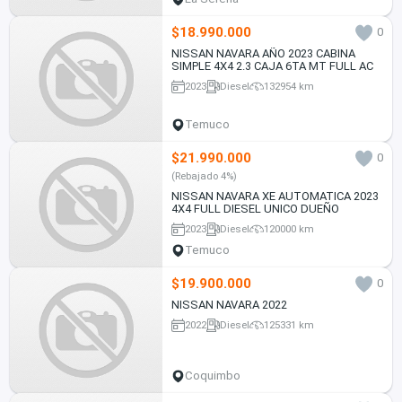
$18.990.000
0
NISSAN NAVARA AÑO 2023 CABINA
SIMPLE 4X4 2.3 CAJA 6TA MT FULL AC
2023
Diesel
132954 km
Temuco
$21.990.000
0
(Rebajado 4%)
NISSAN NAVARA XE AUTOMATICA 2023
4X4 FULL DIESEL UNICO DUEÑO
2023
Diesel
120000 km
Temuco
$19.900.000
0
NISSAN NAVARA 2022
2022
Diesel
125331 km
Coquimbo