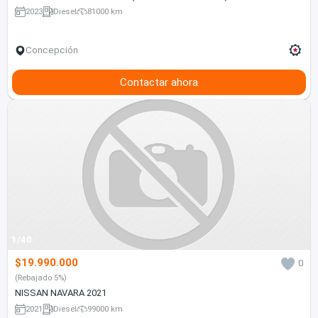
2023
Diesel
81000 km
Concepción
Contactar ahora
1/40
$19.990.000
0
(Rebajado 5%)
NISSAN NAVARA 2021
2021
Diesel
99000 km