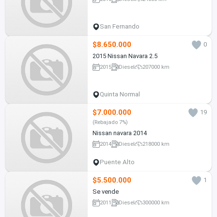
San Fernando
$8.650.000
0
2015 Nissan Navara 2.5
2015
Diesel
207000 km
Quinta Normal
$7.000.000
19
(Rebajado 7%)
Nissan navara 2014
2014
Diesel
218000 km
Puente Alto
$5.500.000
1
Se vende
2011
Diesel
300000 km