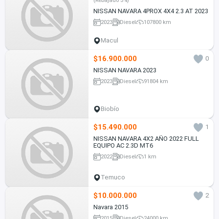
(Rebajado 3%)
NISSAN NAVARA 4PROX 4X4 2.3 AT 2023
2023
Diesel
107800 km
Macul
$16.900.000
0
NISSAN NAVARA 2023
2023
Diesel
91804 km
Biobío
$15.490.000
1
NISSAN NAVARA 4X2 AÑO 2022 FULL
EQUIPO AC 2.3D MT6
2022
Diesel
1 km
Temuco
$10.000.000
2
Navara 2015
2015
Diesel
24000 km