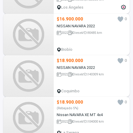
Los Ángeles
$16.900.000
0
NISSAN NAVARA 2022
2022
Diesel
90485 km
Biobío
$18.900.000
0
NISSAN NAVARA 2022
2022
Diesel
140309 km
Coquimbo
$18.900.000
0
(Rebajado 5%)
Nissan NAVARA XE MT 4x4
2022
Diesel
104000 km
La Serena