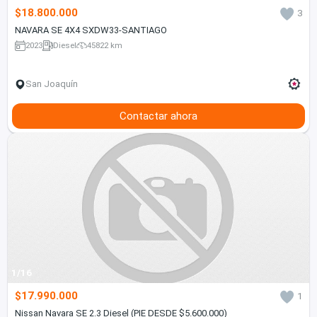
$18.800.000
3
NAVARA SE 4X4 SXDW33-SANTIAGO
2023
Diesel
45822 km
San Joaquín
Contactar ahora
1/16
$17.990.000
1
Nissan Navara SE 2.3 Diesel (PIE DESDE $5.600.000)