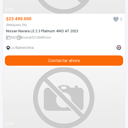
1/19
$23.490.000
2
(Rebajado 2%)
Nissan Navara LE 2.3 Platinum 4WD AT 2023
2023
Diesel
126000 km
Lo Barnechea
Contactar ahora
1/19