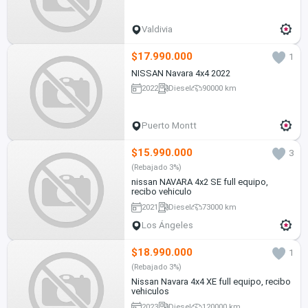
Valdivia
$17.990.000
1
NISSAN Navara 4x4 2022
2022
Diesel
90000 km
Puerto Montt
$15.990.000
3
(Rebajado 3%)
nissan NAVARA 4x2 SE full equipo,
recibo vehiculo
2021
Diesel
73000 km
Los Ángeles
$18.990.000
1
(Rebajado 3%)
Nissan Navara 4x4 XE full equipo, recibo
vehiculos
2023
Diesel
120000 km