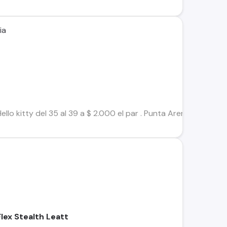
ia
llo kitty del 35 al 39 a $ 2.000 el par . Punta Arenas
lex Stealth Leatt