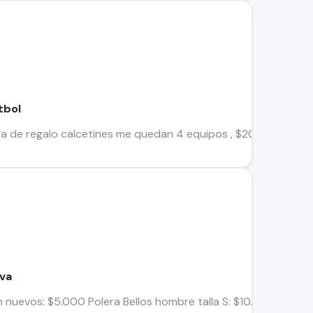
tbol
a de regalo calcetines me quedan 4 equipos , $20.000 Pelotas
eva
nuevos: $5.000 Polera Bellos hombre talla S: $10.000 Polera NY