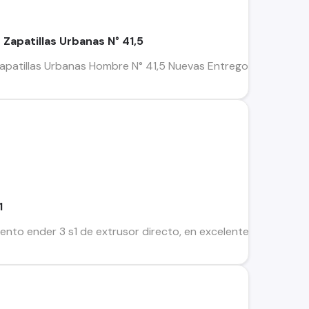
Zapatillas Urbanas N° 41,5
patillas Urbanas Hombre N° 41,5 Nuevas Entrego en mi domici
1
nto ender 3 s1 de extrusor directo, en excelente estado muy b