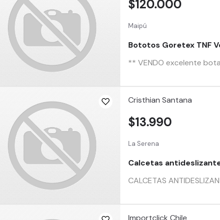
$120.000
Maipú
Bototos Goretex TNF V
** VENDO excelente bota/
Cristhian Santana
$13.990
La Serena
Calcetas antideslizant
CALCETAS ANTIDESLIZANT
Importclick Chile