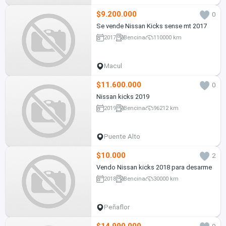
$9.200.000
0
Se vende Nissan Kicks sense mt 2017
2017
Bencina
110000 km
Macul
$11.600.000
0
Nissan kicks 2019
2019
Bencina
96212 km
Puente Alto
$10.000
2
Vendo Nissan kicks 2018 para desarme
2018
Bencina
30000 km
Peñaflor