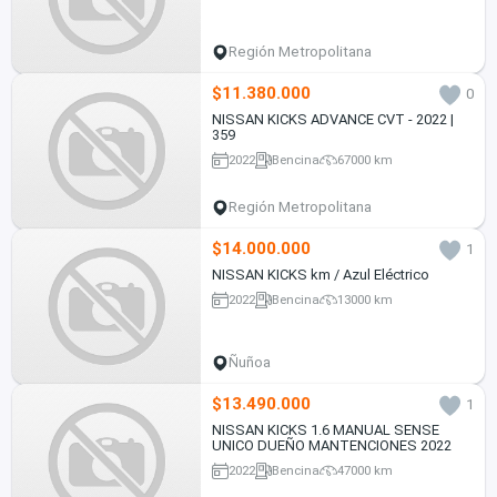
Región Metropolitana
$11.380.000
0
NISSAN KICKS ADVANCE CVT - 2022 |
359
2022
Bencina
67000 km
Región Metropolitana
$14.000.000
1
NISSAN KICKS km / Azul Eléctrico
2022
Bencina
13000 km
Ñuñoa
$13.490.000
1
NISSAN KICKS 1.6 MANUAL SENSE
UNICO DUEÑO MANTENCIONES 2022
2022
Bencina
47000 km