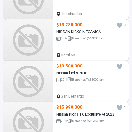
Huechuraba
$13.280.000
0
NISSAN KICKS MECANICA
2024
Bencina
44000 km
Cerrillos
$10.500.000
1
Nissan kicks 2018
2018
Bencina
85000 km
San Bernardo
$15.990.000
1
Nissan Kicks 1.6 Exclusive At 2022
2022
Bencina
48356 km