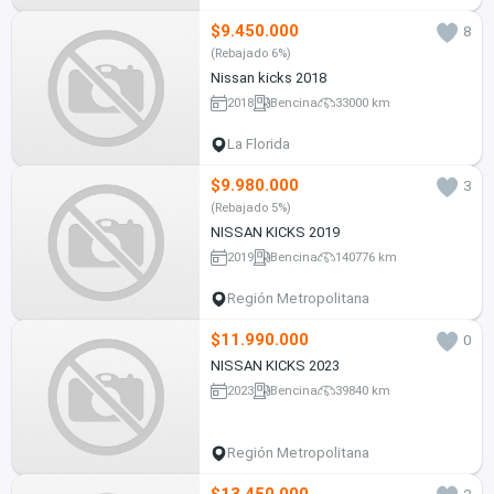
$9.450.000
8
(Rebajado 6%)
Nissan kicks 2018
2018
Bencina
33000 km
La Florida
$9.980.000
3
(Rebajado 5%)
NISSAN KICKS 2019
2019
Bencina
140776 km
Región Metropolitana
$11.990.000
0
NISSAN KICKS 2023
2023
Bencina
39840 km
Región Metropolitana