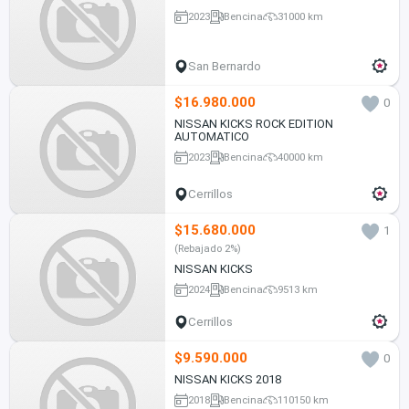
2023
Bencina
31000 km
San Bernardo
$16.980.000
0
NISSAN KICKS ROCK EDITION
AUTOMATICO
2023
Bencina
40000 km
Cerrillos
$15.680.000
1
(Rebajado 2%)
NISSAN KICKS
2024
Bencina
9513 km
Cerrillos
$9.590.000
0
NISSAN KICKS 2018
2018
Bencina
110150 km