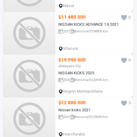
Macul
$11.480.000
0
NISSAN KICKS ADVANCE 1.6 2021
2021
Bencina
98800 km
Vitacura
$19.990.000
0
(Rebajado 5%)
NISSAN KICKS 2025
2025
Bencina
20996 km
Región Metropolitana
$12.800.000
3
Nissan kicks 2021
2021
Bencina
70000 km
Huechuraba