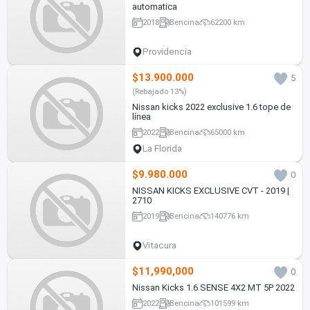
automatica
2018
Bencina
62200 km
Providencia
$13.900.000
5
(Rebajado 13%)
Nissan kicks 2022 exclusive 1.6 tope de
línea
2022
Bencina
65000 km
La Florida
$9.980.000
0
NISSAN KICKS EXCLUSIVE CVT - 2019 |
2710
2019
Bencina
140776 km
Vitacura
$11,990,000
0
Nissan Kicks 1.6 SENSE 4X2 MT 5P 2022
2022
Bencina
101599 km