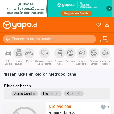
×
FILTRAR
Autos
Autos
Motos
Camiones, Buses y
Arriendo de
Yo busco
Piezas y
Yates &
Maquinaria
Usados
Nuevos
Casa Rodante
Autos
Accesorios
Barcos
pesada
Nissan Kicks en Región Metropolitana
Filtros aplicados
×
×
Autos Usados
Nissan
Kicks
$10.990.000
0
Nissan Kicks 2023