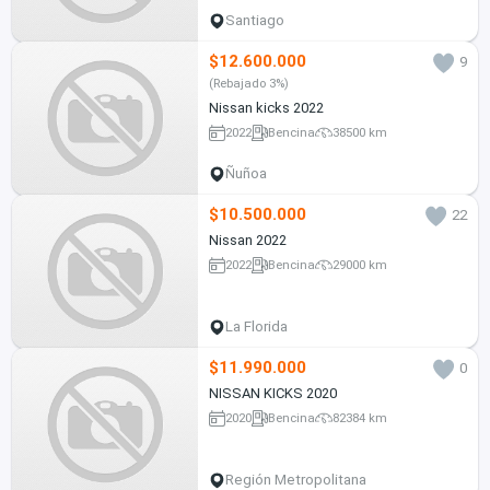
Santiago
$12.600.000
9
(Rebajado 3%)
Nissan kicks 2022
2022
Bencina
38500 km
Ñuñoa
$10.500.000
22
Nissan 2022
2022
Bencina
29000 km
La Florida
$11.990.000
0
NISSAN KICKS 2020
2020
Bencina
82384 km
Región Metropolitana