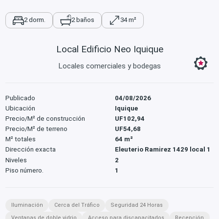
2 dorm.
2 baños
34 m²
Local Edificio Neo Iquique
Locales comerciales y bodegas
Publicado
04/08/2026
Ubicación
Iquique
Precio/M² de construcción
UF102,94
Precio/M² de terreno
UF54,68
M² totales
64 m²
Dirección exacta
Eleuterio Ramirez 1429 local 1
Niveles
2
Piso número.
1
Iluminación
Cerca del Tráfico
Seguridad 24 Horas
Ventanas de doble vidrio
Acceso para discapacitados
Recepción