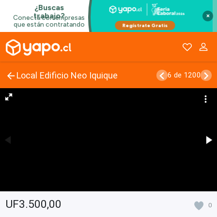
×
Local Edificio Neo Iquique
6 de 1200
UF3.500,00
0