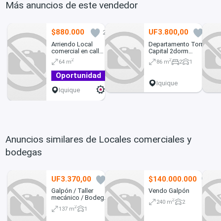
Más anuncios de este vendedor
$880.000
UF3.800,00
2
0
Arriendo Local
Departamento Torre
comercial en calle
Capital 2dorm
Ramirez
2baños
2
2
64 m
86 m
2
1
Oportunidad
Iquique
Iquique
Anuncios similares de Locales comerciales y
bodegas
UF3.370,00
$140.000.000
0
0
Galpón / Taller
Vendo Galpón
mecánico / Bodega /
2
240 m
2
Local
2
137 m
1