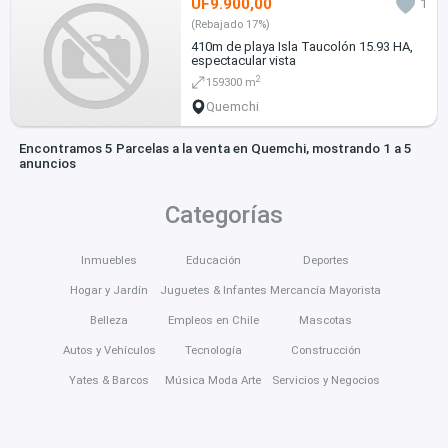
UF9.900,00
1
(Rebajado 17%)
410m de playa Isla Taucolón 15.93 HA,
espectacular vista
2
159300 m
Quemchi
Encontramos 5 Parcelas a la venta en Quemchi, mostrando 1 a 5
anuncios
Categorías
Inmuebles
Educación
Deportes
Hogar y Jardín
Juguetes & Infantes
Mercancía Mayorista
Belleza
Empleos en Chile
Mascotas
Autos y Vehículos
Tecnología
Construcción
Yates & Barcos
Música Moda Arte
Servicios y Negocios