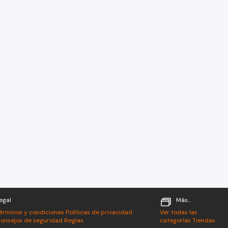
egal
Más...
érminos y condiciones
Políticas de privacidad
Ver todas las
onsejos de seguridad
Reglas
categorías
Tiendas