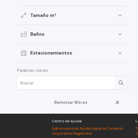
Tamaño m²
Baños
Estacionamientos
Palabras claves
Reiniciar filtros
Centro de ayuda
L
Sobre nosotros
Ayuda
Soporte
Contacto
T
corporativo
Regístrate
C