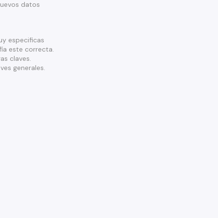
nuevos datos
y especificas
ía este correcta.
as claves.
ves generales.