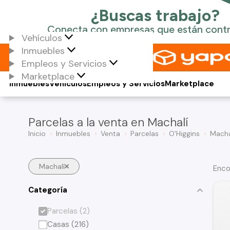
Vehículos
Inmuebles
Empleos y Servicios
Marketplace
Inmuebles
Vehículos
Empleos y Servicios
Marketplace
Parcelas a la venta en Machalí
Inicio
Inmuebles
Venta
Parcelas
O'Higgins
Macha
Machalí
Enco
Categoría
Parcelas (2)
Casas (216)