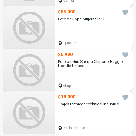
Ñuñoa
$55.000
Lote de Ropa Mujer talla S
Iquique
$6.990
Polerón Gris Sherpa Chiporro Huggle
Hoodie Unisex
Maipú
$18.000
Trajes térmicos technical industrial
Padre las Casas