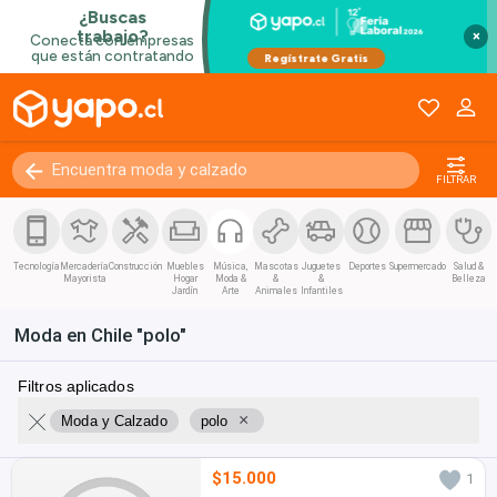
×
FILTRAR
Tecnología
Mercadería
Construcción
Muebles
Música,
Mascotas
Juguetes
Deportes
Supermercado
Salud &
Mayorista
Hogar
Moda &
&
&
Belleza
Jardín
Arte
Animales
Infantiles
Moda en Chile "polo"
Filtros aplicados
×
Moda y Calzado
polo
$15.000
1