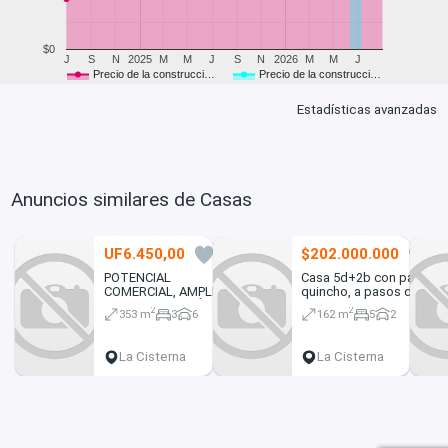
$0
J
S
N
2025
M
M
J
S
N
2026
M
M
J
Precio de la construcci…
Precio de la construcci…
Estadísticas avanzadas
Anuncios similares de Casas
UF6.450,00
$202.000.000
0
0
POTENCIAL
Casa 5d+2b con patio y
COMERCIAL, AMPLIA
quincho, a pasos de
CASA HABITACIÓN
metro
2
2
353 m
3
6
162 m
5
2
EN CALLE URUGUAY
La Cisterna
La Cisterna