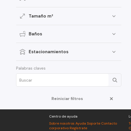
Tamaño m²
Baños
Estacionamientos
Palabras claves
Reiniciar filtros
Centro de ayuda
L
Sobre nosotros
Ayuda
Soporte
Contacto
T
corporativo
Regístrate
C