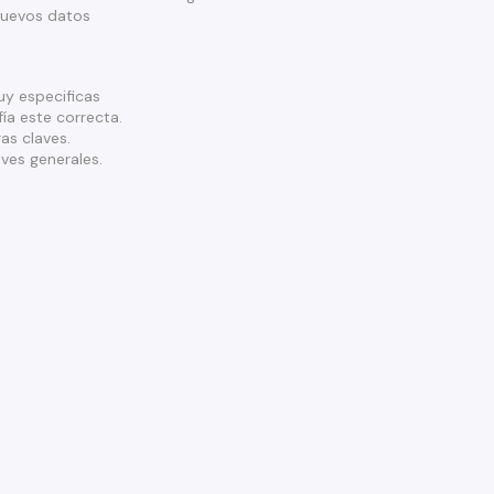
nuevos datos
y especificas
ía este correcta.
as claves.
ves generales.