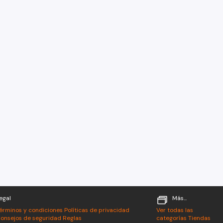
egal
Más...
érminos y condiciones
Políticas de privacidad
Ver todas las
onsejos de seguridad
Reglas
categorías
Tiendas