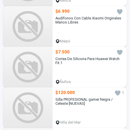
Renca
$6.990
Audífonos Con Cable Xiaomi Originales
Manos Libres
Maipú
$7.500
Correa De Silicona Para Huawei Watch
Fit 1
Ñuñoa
$120.000
1
Silla PROFESIONAL gamer Negra /
Celeste [NUEVAS]
Viña del Mar