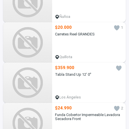
Ñuñoa
$20.000
1
Carretes Reel GRANDES
Quillota
$359.900
Tabla Stand Up 12' 0''
Los Ángeles
$24.990
2
Funda Cobertor Impermeable Lavadora
Secadora Front