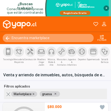
×
FILTRAR
Tecnología
Mercadería
Construcción
Muebles
Música,
Mascotas
Juguetes
Deportes
Supermercado
Salud &
Mayorista
Hogar
Moda &
&
&
Belleza
Jardín
Arte
Animales
Infantiles
Venta y arriendo de inmuebles, autos, búsqueda de empleo y bienes de consumo en Chile
Filtros aplicados
×
Marketplace >
gruesa
$80.000